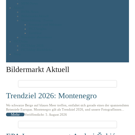
MFM-News
Aktuell
BVPA-News
Bildermarkt Aktuell
Weiterbildung / Events
Seminare und Webinare
PICTAnights
Zertifikat
Newsletter abonnieren
PICTAday
PICTAday 2026
PICTAday-Rückblicke
Shop
Bildermarkt Aktuell
Trendziel 2026: Montenegro
Wo schwarze Berge auf blaues Meer treffen, entfaltet sich gerade eines der spannendsten
Reiseziele Europas. Montenegro gilt als Trendziel 2026, und unsere FotografInnen...
Mehr
Veröffentlicht: 5. August 2026