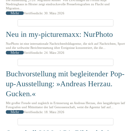
Die Ausstellung „1/28: Migration Routes“ von EPA Images im Forum Anja
Niedringhaus in Höxter zeigt eindrucksvolle Pressefotografien zu Flucht und
Migration...
Mehr
Veröffentlicht: 30. März 2026
Neu in my-picturemaxx: NurPhoto
NurPhoto ist eine internationale Nachrichtenbildagentur, die sich auf Nachrichten, Sport
und die weltweite Berichterstattung über Ereignisse konzentriert, die die...
Mehr
Veröffentlicht: 24. März 2026
Buchvorstellung mit begleitender Pop-
up-Ausstellung: »Andreas Herzau.
Gucken.«
Mit großer Freude und zugleich in Erinnerung an Andreas Herzau, den langjährigen laif
Fotografen und Mitinitiator der laif Genossenschaft, weist die Agentur laif auf...
Mehr
Veröffentlicht: 18. März 2026