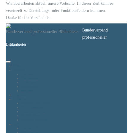
Wir überarbeiten aktuell unsere Webseite. In dieser Zeit kann es
vereinzelt zu Darstellungs- oder Funktionsfehlern kommen.
Danke für Ihr Verständnis.
Bundesverband
Bundesverband professioneller Bildanbieter
professioneller
Bildanbieter
Home
Verband
Über den BVPA
Mitgliedschaft
Leistungen
BVPAexperts
Jobbörse
Mitglieder
Initiativen
Positionen des BVPA
BVPA-Initiativen
Deutscher Fotorat
VG Bild-Kunst
Netzwerk Fotoarchive
MFM
Über die MFM
Bildhonorare