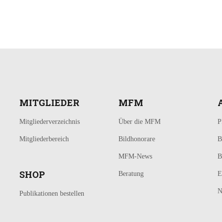
MITGLIEDER
MFM
Mitgliederverzeichnis
Über die MFM
P
Mitgliederbereich
Bildhonorare
B
MFM-News
B
SHOP
Beratung
E
N
Publikationen bestellen