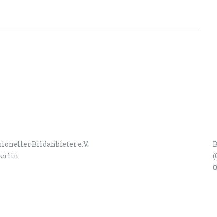
ioneller Bildanbieter e.V.
B
Berlin
(
0