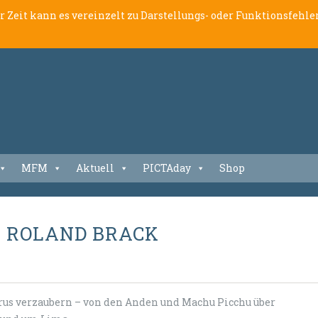
er Zeit kann es vereinzelt zu Darstellungs- oder Funktionsfeh
MFM
Aktuell
PICTAday
Shop
N ROLAND BRACK
erus verzaubern – von den Anden und Machu Picchu über