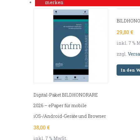
merken
BILDHONOR
29,80
€
inkl. 7 % 
zzgl.
Vers
In den 
Digital-Paket BILDHONORARE
2026 – ePaper für mobile
iOS-/Android-Geräte und Browser
38,00
€
inkl. 7 % MwSt.