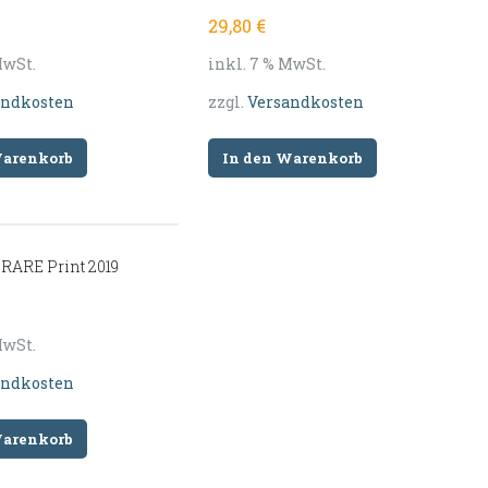
29,80
€
MwSt.
inkl. 7 % MwSt.
andkosten
zzgl.
Versandkosten
Warenkorb
In den Warenkorb
ARE Print 2019
MwSt.
andkosten
Warenkorb