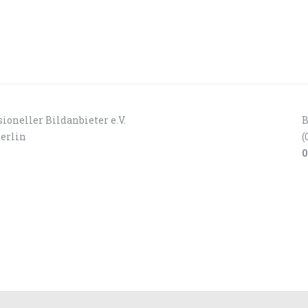
ioneller Bildanbieter e.V.
B
Berlin
(
0