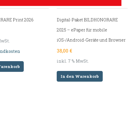
ARE Print 2026
Digital-Paket BILDHONORARE
2025 – ePaper für mobile
iOS-/Android-Geräte und Browser
MwSt.
38,00
€
andkosten
inkl. 7 % MwSt.
Warenkorb
In den Warenkorb