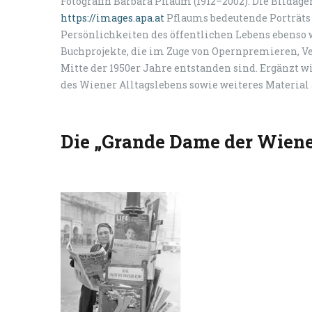
Fotografin Barbara Pflaum (1912–2002). Die Bildage
https://images.apa.at
Pflaums bedeutende Porträts 
Persönlichkeiten des öffentlichen Lebens ebenso 
Buchprojekte, die im Zuge von Opernpremieren, Ver
Mitte der 1950er Jahre entstanden sind. Ergänzt w
des Wiener Alltagslebens sowie weiteres Material
Die „Grande Dame der Wiener