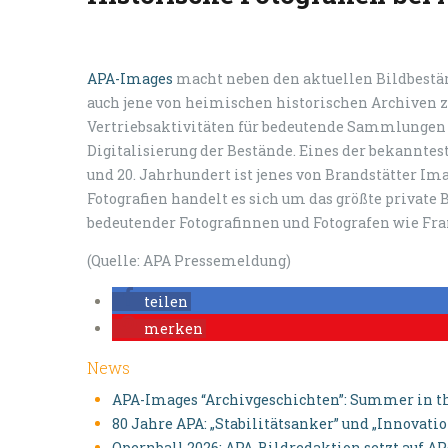
APA-Images
macht neben den aktuellen Bildbestä
auch jene von heimischen historischen Archiven zu
Vertriebsaktivitäten für bedeutende Sammlungen u
Digitalisierung der Bestände. Eines der bekanntes
und 20. Jahrhundert ist jenes von Brandstätter Im
Fotografien handelt es sich um das größte private 
bedeutender Fotografinnen und Fotografen wie Fr
(Quelle: APA Pressemeldung)
teilen
merken
News
APA-Images “Archivgeschichten”: Summer in th
80 Jahre APA: „Stabilitätsanker” und „Innovati
Opernball 2026: APA-Bildredaktion setzt auf A