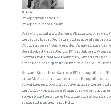
© APA-
Images/brandstaetter
images/Barbara Pflaum
Die Fotojournalistin Barbara Pflaum zählt zu den
der 1950er bis 1970er Jahre und prägte als angestel
„Wochenpresse“. Das Werk der „Grande Dame der Wi
Gesellschaft der 1950er bis 1970er Jahre in Wien f
Porträts von Staatsoberhäuptern, Künstler:innen 
einer Rede gezeigt wurden und in diesem Stil neu 
Bis zum Ende ihrer Karriere 1977 fotografierte Pfl
diese Mittelformatkamera beim Fotografieren vor
Fotografieren möglich“, so APA-Images-Leiter und A
das Archiv von Barbara Pflaum verwaltet. „In ihre
eigene künstlerische Art und unkonventionelle Sic
spannend machen“, sagt Piffl.