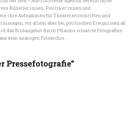
ntur der APA – Austria Presse Agentur vereint unter
von Künstler:innen, Politiker:innen und
wie ihre Aufnahmen für Theaterzeitschriften und
nissagen, vor allem aber bei politischen Ereignissen ab
ird das Bildangebot durch Pflaums situative Fotografien
 aus dem analogen Fotoarchiv.
 Pressefotografie“