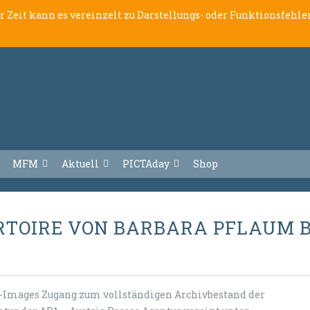
er Zeit kann es vereinzelt zu Darstellungs- oder Funktionsfeh
MFM
Aktuell
PICTAday
Shop
ERTOIRE VON BARBARA PFLAUM B
A-Images Zugang zum vollständigen Archivbestand der