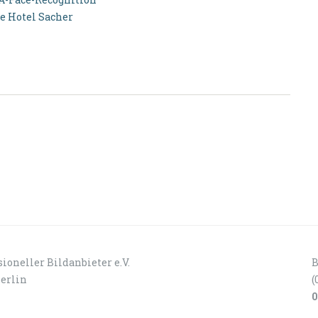
re Hotel Sacher
ioneller Bildanbieter e.V.
B
Berlin
(
0