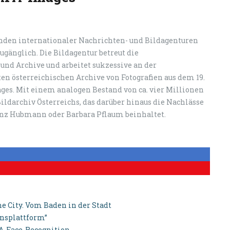
nden internationaler Nachrichten- und Bildagenturen
gänglich. Die Bildagentur betreut die
nd Archive und arbeitet sukzessive an der
ten österreichischen Archive von Fotografien aus dem 19.
ages. Mit einem analogen Bestand von ca. vier Millionen
Bildarchiv Österreichs, das darüber hinaus die Nachlässe
anz Hubmann oder Barbara Pflaum beinhaltet.
e City. Vom Baden in der Stadt
onsplattform”
PA-Face-Recognition