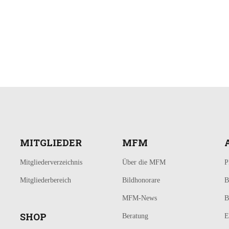
MITGLIEDER
MFM
Mitgliederverzeichnis
Über die MFM
P
Mitgliederbereich
Bildhonorare
B
MFM-News
B
SHOP
Beratung
E