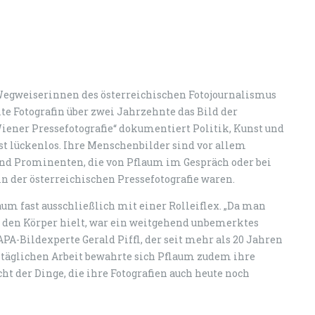
 Wegweiserinnen des österreichischen Fotojournalismus
lte Fotografin über zwei Jahrzehnte das Bild der
ener Pressefotografie“ dokumentiert Politik, Kunst und
ast lückenlos. Ihre Menschenbilder sind vor allem
und Prominenten, die von Pflaum im Gespräch oder bei
in der österreichischen Pressefotografie waren.
aum fast ausschließlich mit einer Rolleiflex. „Da man
 den Körper hielt, war ein weitgehend unbemerktes
PA-Bildexperte Gerald Piffl, der seit mehr als 20 Jahren
r täglichen Arbeit bewahrte sich Pflaum zudem ihre
ht der Dinge, die ihre Fotografien auch heute noch