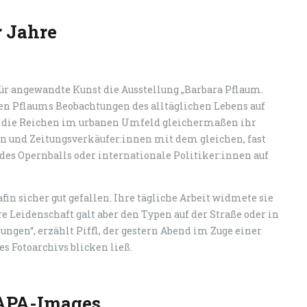
r Jahre
für angewandte Kunst die Ausstellung „Barbara Pflaum.
hen Pflaums Beobachtungen des alltäglichen Lebens auf
e die Reichen im urbanen Umfeld gleichermaßen ihr
uen und Zeitungsverkäufer:innen mit dem gleichen, fast
des Opernballs oder internationale Politiker:innen auf
fin sicher gut gefallen. Ihre tägliche Arbeit widmete sie
e Leidenschaft galt aber den Typen auf der Straße oder in
en“, erzählt Piffl, der gestern Abend im Zuge einer
s Fotoarchivs blicken ließ.
 APA-Images