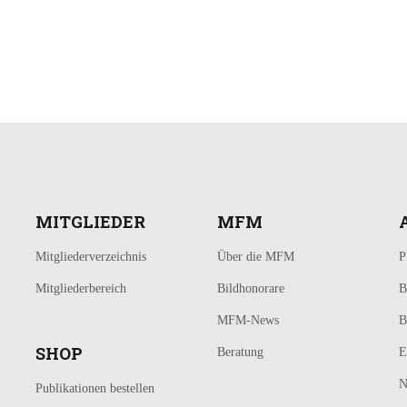
MITGLIEDER
MFM
Mitgliederverzeichnis
Über die MFM
P
Mitgliederbereich
Bildhonorare
B
MFM-News
B
SHOP
Beratung
E
N
Publikationen bestellen