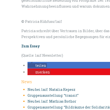
gesellschaftliche Bedeutung von Fotografie. Der Tex
Wahrnehmung beeinflussen und warum dokumentari
© Patricia Kühfuss/laif
Patricia schreibt über Vertrauen in Bilder, über d
Perspektiven und persönliche Begegnungen für eine
Zum Essay
(Quelle: laif Newsletter)
teilen
merken
News
Neu bei laif: Natalia Kepesz
Gruppenausstellung: “transit”
Neu bei laif: Mathias Bothor
Gruppenausstellung: “Bildräume der Solidaritä