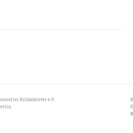
ioneller Bildanbieter e.V.
B
Berlin
(
0