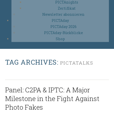
PICTAnights
Zertifikat
Newsletter abonnieren
PICTAday
PICTAday 2026
PICTAday-Rückblicke
Shop
TAG ARCHIVES:
PICTATALKS
Panel: C2PA & IPTC: A Major
Milestone in the Fight Against
Photo Fakes