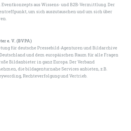
en Eventkonzepts aus Wissens- und B2B-Vermittlung. Der
entreffpunkt, um sich auszutauschen und um sich über
en.
er e. V. (BVPA)
etung für deutsche Pressebild-Agenturen und Bildarchive
n Deutschland und dem europäischen Raum für alle Fragen
roße Bildanbieter in ganz Europa. Der Verband
ehmen, die bildagenturnahe Services anbieten, z.B.
eywording, Rechteverfolgung und Vertrieb.