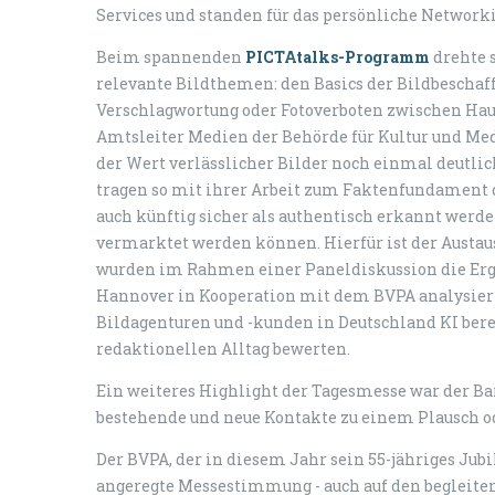
Services und standen für das persönliche Networki
Beim spannenden
PICTAtalks-Programm
drehte 
relevante Bildthemen: den Basics der Bildbeschaf
Verschlagwortung oder Fotoverboten zwischen Haus
Amtsleiter Medien der Behörde für Kultur und Medi
der Wert verlässlicher Bilder noch einmal deutlich
tragen so mit ihrer Arbeit zum Faktenfundament d
auch künftig sicher als authentisch erkannt werd
vermarktet werden können. Hierfür ist der Austa
wurden im Rahmen einer Paneldiskussion die Erg
Hannover in Kooperation mit dem BVPA analysiert
Bildagenturen und -kunden in Deutschland KI berei
redaktionellen Alltag bewerten.
Ein weiteres Highlight der Tagesmesse war der Ba
bestehende und neue Kontakte zu einem Plausch o
Der BVPA, der in diesem Jahr sein 55-jähriges Jubi
angeregte Messestimmung - auch auf den begleiten