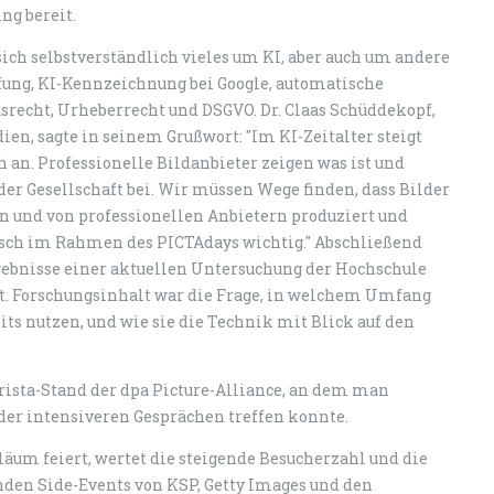
ng bereit.
sich selbstverständlich vieles um KI, aber auch um andere
fung, KI-Kennzeichnung bei Google, automatische
recht, Urheberrecht und DSGVO. Dr. Claas Schüddekopf,
en, sagte in seinem Grußwort: "Im KI-Zeitalter steigt
 an. Professionelle Bildanbieter zeigen was ist und
er Gesellschaft bei. Wir müssen Wege finden, dass Bilder
en und von professionellen Anbietern produziert und
usch im Rahmen des PICTAdays wichtig." Abschließend
ebnisse einer aktuellen Untersuchung der Hochschule
. Forschungsinhalt war die Frage, in welchem Umfang
ts nutzen, und wie sie die Technik mit Blick auf den
rista-Stand der dpa Picture-Alliance, an dem man
der intensiveren Gesprächen treffen konnte.
läum feiert, wertet die steigende Besucherzahl und die
den Side-Events von KSP, Getty Images und den