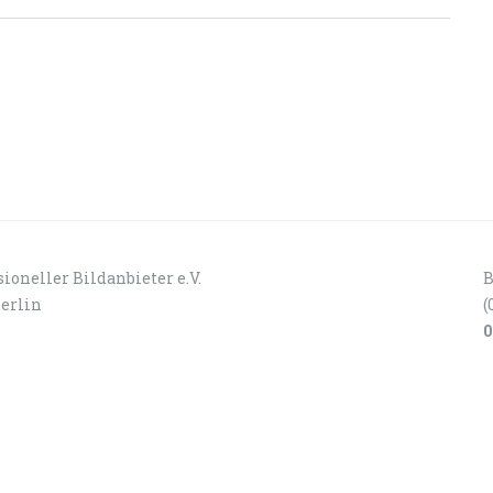
ioneller Bildanbieter e.V.
B
Berlin
(
0