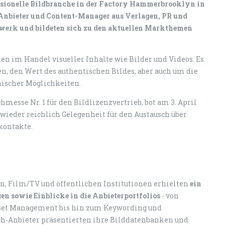
ssionelle Bildbranche in der Factory Hammerbrooklyn in
nbieter und Content-Manager aus Verlagen, PR und
zwerk und bildeten sich zu den aktuellen Markthemen
en im Handel visueller Inhalte wie Bilder und Videos. Es
n, den Wert des authentischen Bildes, aber auch um die
ischer Möglichkeiten.
hmesse Nr. 1 für den Bildlizenzvertrieb, bot am 3. April
ieder reichlich Gelegenheit für den Austausch über
kontakte.
gn, Film/TV und öffentlichen Institutionen erhielten
ein
n sowie Einblicke in die Anbieterportfolios
- von
 Asset Management bis hin zum Keywording und
h-Anbieter präsentierten ihre Bilddatenbanken und