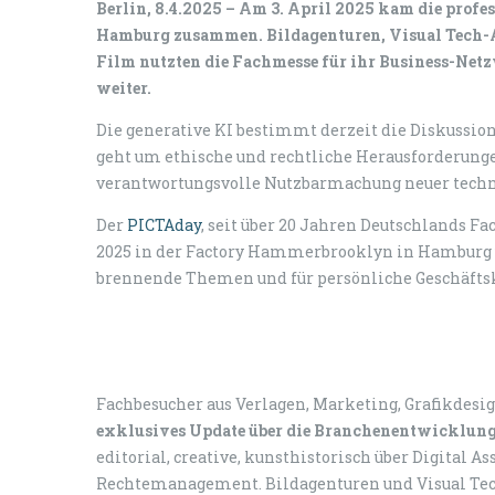
Berlin, 8.4.2025 –
Am 3. April 2025 kam die profe
Hamburg zusammen. Bildagenturen, Visual Tech-A
Film nutzten die Fachmesse für ihr Business-Net
weiter.
Die generative KI bestimmt derzeit die Diskussion
geht um ethische und rechtliche Herausforderunge
verantwortungsvolle Nutzbarmachung neuer techn
Der
PICTAday
, seit über 20 Jahren Deutschlands Fac
2025 in der Factory Hammerbrooklyn in Hamburg w
brennende Themen und für persönliche Geschäfts
Fachbesucher aus Verlagen, Marketing, Grafikdesi
exklusives Update über die Branchenentwicklunge
editorial, creative, kunsthistorisch über Digital
Rechtemanagement. Bildagenturen und Visual Tec