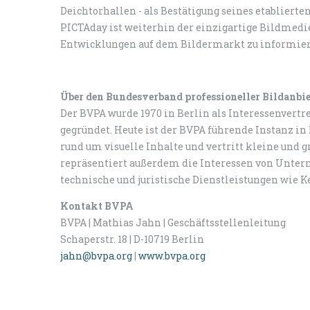
Deichtorhallen - als Bestätigung seines etabliert
PICTAday ist weiterhin der einzigartige Bildmedi
Entwicklungen auf dem Bildermarkt zu informier
Über den Bundesverband professioneller Bildanbiet
Der BVPA wurde 1970 in Berlin als Interessenvertr
gegründet. Heute ist der BVPA führende Instanz i
rund um visuelle Inhalte und vertritt kleine und g
repräsentiert außerdem die Interessen von Untern
technische und juristische Dienstleistungen wie K
Kontakt BVPA
BVPA | Mathias Jahn | Geschäftsstellenleitung
Schaperstr. 18 | D-10719 Berlin
jahn@bvpa.org
|
www.bvpa.org