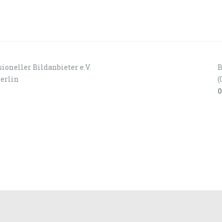
ioneller Bildanbieter e.V.
B
Berlin
(
0