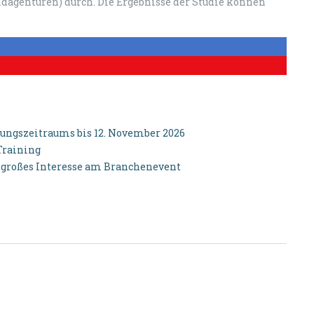
ldagenturen) durch. Die Ergebnisse der Studie können
gszeitraums bis 12. November 2026
Training
 großes Interesse am Branchenevent