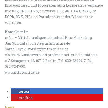
Bildagenturen und Fotografen auch korporative Verbände
wie DJV, FREELENS, dju/ver.di, BFF, AGD, AWI, BVAF, CV,
DGPh, BVK, PIC und Portalanbieter der Bildbranche
vertreten.
Kontakt mfm
mfm – Mittelstandsgemeinschaft Foto-Marketing
Jan Spichala | vorsitz@mfmonline.de
Sarah Leyck | vorsitz@mfmonline.de
c/o BVPA Bundesverband professioneller Bildanbieter
e.V. Schaperstr. 18, 10719 Berlin, Tel. 030/3249917, Fax
030/3247001
www.mfmonline.de
teilen
merken
News