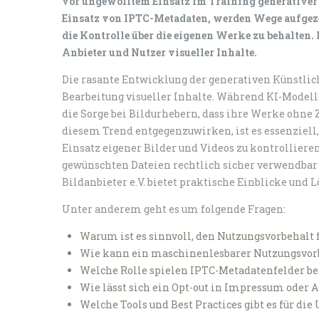
vor ungewolltem Einsatz im Training generativer
Einsatz von IPTC-Metadaten, werden Wege aufgezei
die Kontrolle über die eigenen Werke zu behalten. 
Anbieter und Nutzer visueller Inhalte.
Die rasante Entwicklung der generativen Künstlic
Bearbeitung visueller Inhalte. Während KI-Modell
die Sorge bei Bildurhebern, dass ihre Werke ohn
diesem Trend entgegenzuwirken, ist es essenziell
Einsatz eigener Bilder und Videos zu kontrolliere
gewünschten Dateien rechtlich sicher verwendbar 
Bildanbieter e.V. bietet praktische Einblicke und 
Unter anderem geht es um folgende Fragen:
Warum ist es sinnvoll, den Nutzungsvorbehalt f
Wie kann ein maschinenlesbarer Nutzungsvorb
Welche Rolle spielen IPTC-Metadatenfelder b
Wie lässt sich ein Opt-out in Impressum oder 
Welche Tools und Best Practices gibt es für di