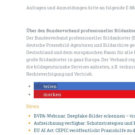
Anfragen und Anmeldungen bitte an folgende E-Ma
Über den Bundesverband professioneller Bildanbi
Der Bundesverband professioneller Bildanbieter (B
deutsche Pressebild-Agenturen und Bildarchive geg
Deutschland und dem europäischen Raum für alle F
große Bildanbieter in ganz Europa. Der Verband r
die bildagenturnahe Services anbieten, z.B. techn
Rechteverfolgung und Vertrieb.
teilen
merken
News
BVPA-Webinar: Deepfake-Bilder erkennen – v
Aufzeichnung verfügbar: Schutzstrategien und
EU AI Act: CEPIC veröffentlicht Praxishilfe z