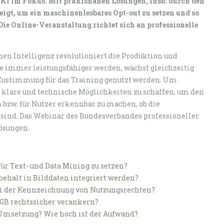
 KI im Fokus. Mit praxisnahen Lösungen, insb. durch den
gt, um ein maschinenlesbares Opt-out zu setzen und so
Die Online-Veranstaltung richtet sich an professionelle
hen Intelligenz revolutioniert die Produktion und
e immer leistungsfähiger werden, wächst gleichzeitig
e Zustimmung für das Training genutzt werden. Um
, klare und technische Möglichkeiten zu schaffen, um den
n bzw. für Nutzer erkennbar zu machen, ob die
sind. Das Webinar des Bundesverbandes professioneller
Lösungen.
ür Text- und Data Mining zu setzen?
ehalt in Bilddaten integriert werden?
ei der Kennzeichnung von Nutzungsrechten?
AGB rechtssicher verankern?
e Umsetzung? Wie hoch ist der Aufwand?