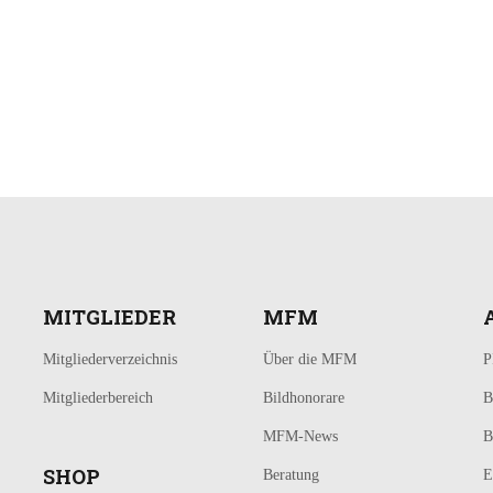
MITGLIEDER
MFM
Mitgliederverzeichnis
Über die MFM
P
Mitgliederbereich
Bildhonorare
B
MFM-News
B
SHOP
Beratung
E