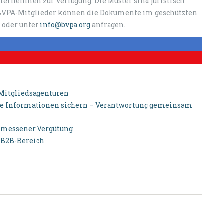
nternehmen zur Verfügung. Die Muster sind juristisch
n. BVPA-Mitglieder können die Dokumente im geschützten
 oder unter
info@bvpa.org
anfragen.
-Mitgliedsagenturen
elle Informationen sichern – Verantwortung gemeinsam
gemessener Vergütung
m B2B-Bereich