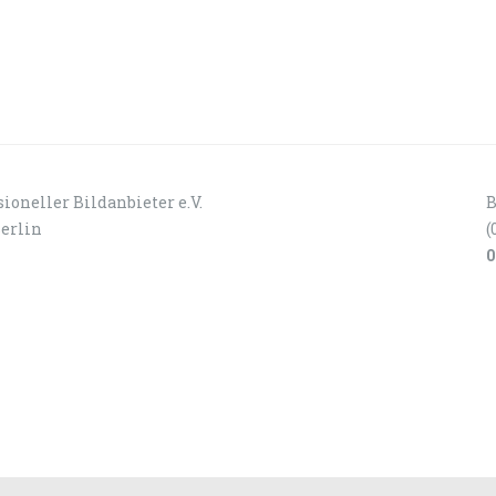
ioneller Bildanbieter e.V.
B
Berlin
(
0