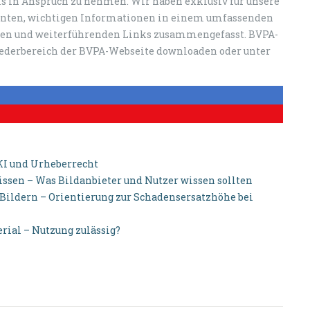
 in Anspruch zu nehmen. Wir haben exklusiv für unsere
annten, wichtigen Informationen in einem umfassenden
en und weiterführenden Links zusammengefasst. BVPA-
ederbereich der BVPA-Webseite downloaden oder unter
KI und Urheberrecht
ssen – Was Bildanbieter und Nutzer wissen sollten
ildern – Orientierung zur Schadensersatzhöhe bei
al – Nutzung zulässig?