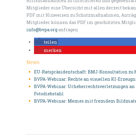
Hilfsmaßnahmen zu informieren und gegebenfalls
Mitglieder eine Übersicht mit allen derzeit bek
PDF mit Hinweisen zu Schutzmaßnahmen, Anträg
Mitglieder können das PDF im geschützten Mitgli
info@bvpa.org
anfragen.
teilen
merken
News
EU-Ratspräsidentschaft: BMJ-Konsultation zu 
BVPA-Webinar: Rechte an visuellen KI-Erzeugni
BVPA-Webinar: Urheberrechtsverletzungen an B
Fotodiebstahl
BVPA-Webinar: Memes mit fremdem Bildmateri