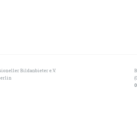
ioneller Bildanbieter e.V.
B
Berlin
(
0