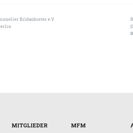
ioneller Bildanbieter e.V.
B
Berlin
(
0
MITGLIEDER
MFM