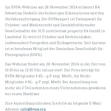
Im BVPA-Webinar am 28. November 2024 erläutert RA
Sebastian Deubelli die bisherigen Erkenntnisse und den
Verfahrensfortgang. Der BVPAexpert ist Fachanwalt für
Urheber- und Medienrecht und Geschäftsführender
Gesellschafter der SLD intellectual property RA GmbH in
Landshut. Er vertritt Urheber und Rechteinhaber,
insbesondere Fotografen und Bildagenturen. Seit kurzem
ist er berufenes Mitglied der Deutschen Gesellschaft für
Photographie (DGPh).
Das Webinar findet am 28. November 2024 in der Zeit von
10:30 bis ca. 12:30 Uhr online statt. Der Preis beträgt für
BVPA-Mitglieder € 45,-- p.P. zzgl. MwSt., für Nicht-
Mitglieder € 90,-- p.P. zzgl. MwSt. Bei Anmeldung von
mehr als 2 Teilnehmern eines Unternehmens gewähren
wir einen Nachlass.
Ihre Anmeldung schicken Sie bitte an folgende E-Mail-
Adresse:
info@bvpa.org