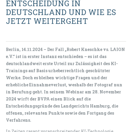
ENTSCHEIDUNG IN
DEUTSCHLAND UND WIE ES
JETZT WEITERGEHT
Berlin, 14.11.2024 – Der Fall
„Robert Kneschke vs. LAION
e.V.“ ist in erster Instanz entschieden – es ist das
deutschlandweit erste Urteil zur Zulässigkeit des KI-
Trainings auf Basis urheberrechtlich geschützter
Werke. Doch es bleiben wichtige Fragen und der
erhebliche Einnahmeverlust, weshalb der Fotograf nun
in Berufung geht.
In seinem Webinar am 28. November
2024 wirft der BVPA einen Blick auf die
Entscheidungsgründe des Landgerichts Hamburg, die
offenen, relevanten Punkte sowie den Fortgang des
Verfahrens.
In Zeiten rasant voranschreitender KI-Technologie