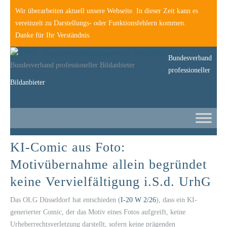
Wir überarbeiten aktuell unsere Webseite. In dieser Zeit kann es
vereinzelt zu Darstellungs- oder Funktionsfehlern kommen.
Danke für Ihr Verständnis.
Bundesverband
Bundesverband professioneller Bildanbieter
professioneller
Bildanbieter
KI-Comic aus Foto:
Motivübernahme allein begründet
keine Vervielfältigung i.S.d. UrhG
Das OLG Düsseldorf hat entschieden (
I-20 W 2/26
), dass ein KI-
generierter Comic, der das Motiv eines Fotos aufgreift, keine
Urheberrechtsverletzung darstellt, sofern keine prägenden