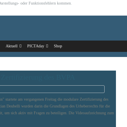
u Darstellungs- oder Funktionsfehlern kommen.
Aktuell
PICTAday
Shop
n Zertifizierung des BVPA
 startete am vergangenen Freitag die modulare Zertifizierung des
n Deubelli wurden darin die Grundlagen des Urheberrechts für die
eit, um sich aktiv mit Fragen zu beteiligen. Die Videoaufzeichnung zum