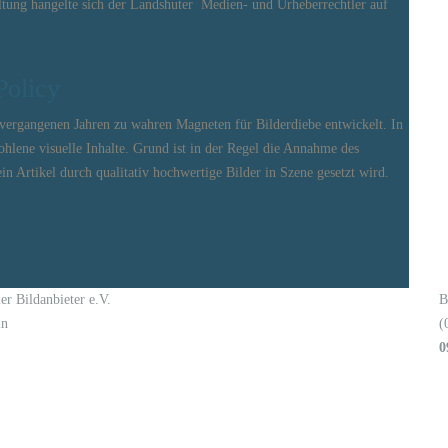
tung hangelte sich der Landshuter Medien- und Urheberrechtler auf
Policy
vergangenen Jahren zu wahren Magneten für Bilderdiebe entwickelt. In
ohlene visuelle Inhalte. Grund ist in der Regel die Annahme des
in Artikel durch qualitativ hochwertige Bilder in Szene gesetzt wird.
er Bildanbieter e.V.
B
in
(
0