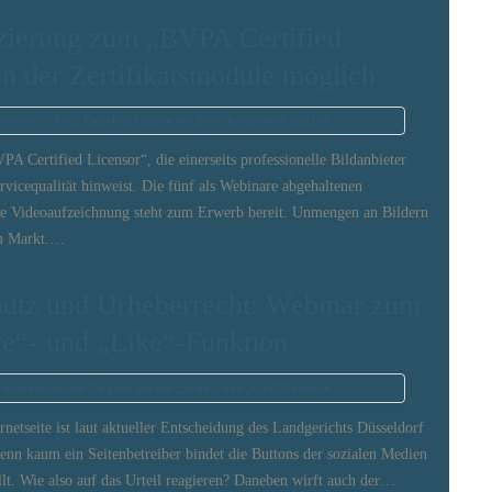
izierung zum „BVPA Certified
n der Zertifikatsmodule möglich
A Certified Licensor“, die einerseits professionelle Bildanbieter
rvicequalität hinweist. Die fünf als Webinare abgehaltenen
ine Videoaufzeichnung steht zum Erwerb bereit. Unmengen an Bildern
em Markt.…
utz und Urheberrecht: Webinar zum
re“- und „Like“-Funktion
etseite ist laut aktueller Entscheidung des Landgerichts Düsseldorf
denn kaum ein Seitenbetreiber bindet die Buttons der sozialen Medien
fällt. Wie also auf das Urteil reagieren? Daneben wirft auch der…