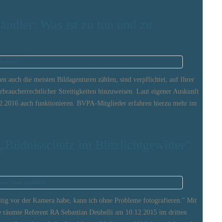
ändler: Was ist zu tun und zu
en auch die meisten Bildagenturen zählen, sind verpflichtet, auf Ihrer
rbraucherrechtlicher Streitigkeiten hinzuweisen. Laut eigener Auskunft
.02.2016 auch funktionieren. BVPA-Mitglieder erfahren hierzu mehr im
Bildnisschutz im Blitzlichtgewitter”
itig vor der Kamera habe, kann ich ohne Probleme fotografieren." Mit
e räumte Referent RA Sebastian Deubelli am 10.12.2015 im dritten