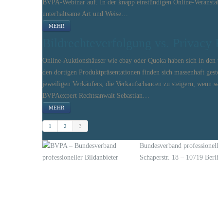
BVPA-Webinar auf. In der knapp einstündigen Online-Veranstal
unterhaltsame Art und Weise…
MEHR
Bildrechteverfolgung vs. Privacy 
Online-Auktionshäuser wie ebay oder Quoka haben sich in den 
den dortigen Produktpräsentationen finden sich massenhaft gest
jeweiligen Verkäufers, die Verkaufschancen zu steigern, wenn se
BVPAexpert Rechtsanwalt Sebastian…
MEHR
1
2
3
Bundesverband professionell
Schaperstr. 18 – 10719 Berl