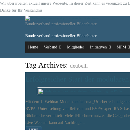
Wir überarbeiten aktuell unsere Webseite. In dieser Zeit kann es vereinzelt z
Danke für Ihr Verständnis.
Bundesverband professioneller Bildanbieter
Bundesverband professioneller Bildanbieter
Home
Verband
Mitglieder
Initiativen
MFM
Tag Archives:
deubelli
Erfolgreicher Start der modulare
Mit dem 1. Webinar-Modul zum Thema „Urheberrecht allgemein"
BVPA. Unter Leitung von Referent und BVPAexpert RA Sebastia
Bildbranche vermittelt. Viele Teilnehmer nutzten die Gelegenh
Live-Webinar kann auf Nachfrage…
MEHR