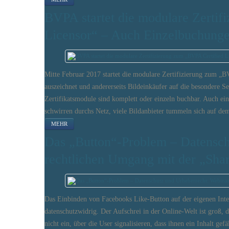
BVPA startet die modulare Zertif
Licensor“ – Auch Einzelbuchunge
Mitte Februar 2017 startet die modulare Zertifizierung zum „BVP
auszeichnet und andererseits Bildeinkäufer auf die besondere Se
Zertifikatsmodule sind komplett oder einzeln buchbar. Auch e
schwirren durchs Netz, viele Bildanbieter tummeln sich auf d
MEHR
Das „Button“-Problem – Datensch
rechtlichen Umgang mit der „Sha
Das Einbinden von Facebooks Like-Button auf der eigenen Intern
datenschutzwidrig. Der Aufschrei in der Online-Welt ist groß, 
nicht ein, über die User signalisieren, dass ihnen ein Inhalt ge