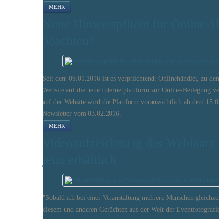
MEHR
Neue Hinweispflicht für Online-H
beachten?
Seit dem 09.01.2016 ist es verpflichtend: Onlinehändler, zu den
Website auf die neue Internetplattform zur Online-Beilegung ve
auf der Website wird die Plattform voraussichtlich ab dem 15
Newsletter vom 03.02.2016.
MEHR
Videoaufzeichnung des Webinars „
jetzt erhältlich
"Sobald ich bei einer Veranstaltung mehrere Menschen gleichze
diesem und anderen Gerüchten aus der Welt der Eventfotografi