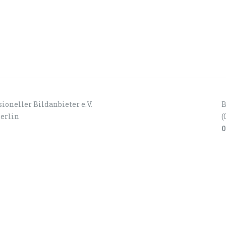
ioneller Bildanbieter e.V.
B
Berlin
(
0