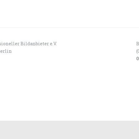
ioneller Bildanbieter e.V.
B
Berlin
(
0