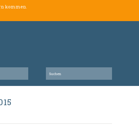
lern kommen.
015