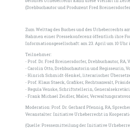
betontes Urheberrecht kann diese Vielfalt in Zeite
(Drehbuchautor und Produzent Fred Breinersdorfer
Zum Welttag des Buches und des Urheberrechts am
Rahmen einer Pressekonferenz öffentlich ihre Fo
Informationsgesellschaft: am 23. April um 10 Uhr 
Teilnehmer:
- Prof. Dr. Fred Breinersdorfer, Drehbuchautor, RA
- Carolin Otto, Drehbuchautorin und Regisseurin, 
- Hinrich Schmidt-Henkel, literarischer Übersetz
- Prof. Klaus Staeck, Grafiker, Rechtsanwalt, Präs
- Regula Venske, Schriftstellerin, Generalsekret
- Frank Michael Zeidler, Maler, Verwaltungsratsvo
Moderation: Prof. Dr. Gerhard Pfennig, RA, Spreche
Veranstalter: Initiative Urheberrecht in Koopera
(Quelle: Pressemitteilung der Initiative Urheberre