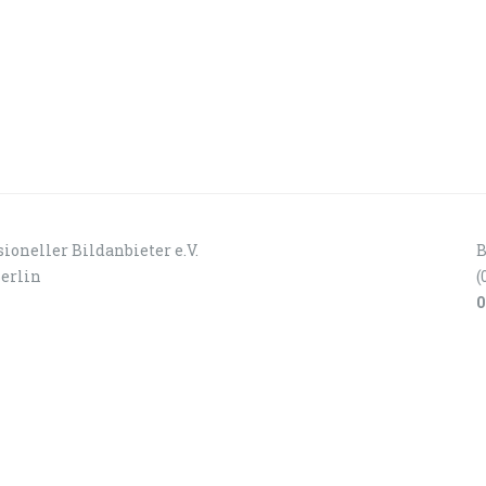
ioneller Bildanbieter e.V.
B
Berlin
(
0