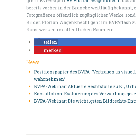
greift BVPAexpert
RA Florian Wagenknecht
das ak
bereits vorher in der Branche weitläufig bekannt,
Fotografieren öffentlich zugänglicher Werke, son
Bilder. Florian Wagenknecht geht im BVPAflash z
Kunstwerken im öffentlichen Raum ein.
teilen
merken
News
Positionspapier des BVPA: “Vertrauen in visu
wahrnehmen”
BVPA-Webinar: Aktuelle Rechtsfälle zu KI, Urh
Konsultation: Evaluierung des Verwertungsgese
BVPA-Webinar: Die wichtigsten Bildrechts-Ent