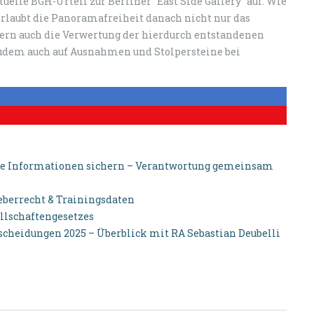
tuelle BGH-Urteil zur Berliner "East Side Gallery" auf. Wie
 erlaubt die Panoramafreiheit danach nicht nur das
dern auch die Verwertung der hierdurch entstandenen
udem auch auf Ausnahmen und Stolpersteine bei
elle Informationen sichern – Verantwortung gemeinsam
eberrecht & Trainingsdaten
llschaftengesetzes
scheidungen 2025 – Überblick mit RA Sebastian Deubelli