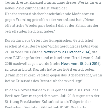
Technik eine „Zugänglichmachung dieses Werks für ein
neues Publikum“ darstellt, wenn der
Urheberrechtsinhaber beschränkende Maßnahmen
gegen Framing getroffen oder veranlasst hat. „Diese
öffentliche Wiedergabe bedarf daher der Erlaubnis der
betreffenden Rechtsinhaber.“
Durch das neue Urteil des Europäischen Gerichtshof
erscheint die „BestWater“-Entscheidung des EuGH vom
21. Oktober 2014 (siehe
News vom 23. Oktober 2014
), die
vom BGH angefordert und mit seinem Urteil vom 9. Juli
2015 nachvollzogen wurde (siehe
News vom 10. Juli 2015
),
in neuem Licht. Damals hatte der EuGH entschieden:
„Framing ist kein Verstoß gegen das Urheberrecht, wenn
keine Erlaubnis des Rechteinhabers vorliegt“.
In dem Prozess vor dem BGH geht es um ein Urteil des
Berliner Kammergerichts vom Juli 2018 zugunsten der
Stiftung Preußischer Kulturbesitz als Trägerin der
Deutschen Digitalen Bibliothek (DDB). Sie hatte