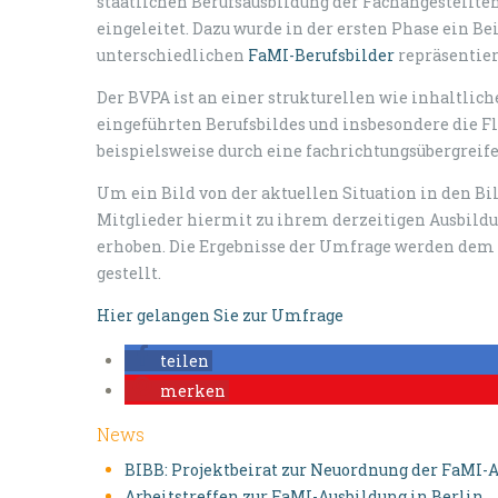
staatlichen Berufsausbildung der Fachangestellte
eingeleitet. Dazu wurde in der ersten Phase ein B
unterschiedlichen
FaMI-Berufsbilder
repräsentier
Der BVPA ist an einer strukturellen wie inhaltlich
eingeführten Berufsbildes und insbesondere die F
beispielsweise durch eine fachrichtungsübergreifen
Um ein Bild von der aktuellen Situation in den 
Mitglieder hiermit zu ihrem derzeitigen Ausbild
erhoben. Die Ergebnisse der Umfrage werden dem 
gestellt.
Hier gelangen Sie zur Umfrage
teilen
merken
News
BIBB: Projektbeirat zur Neuordnung der FaMI-A
Arbeitstreffen zur FaMI-Ausbildung in Berlin