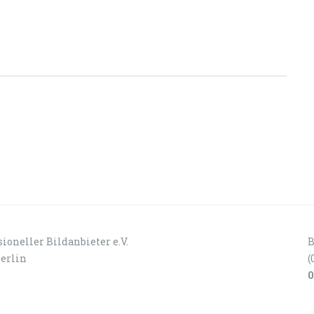
ioneller Bildanbieter e.V.
B
Berlin
(
0