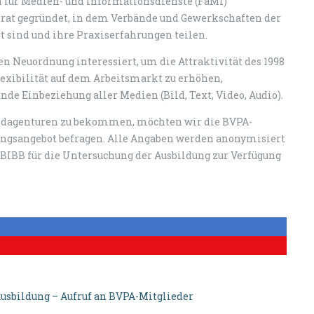
n für Medien- und Informationsdienste (FaMI)
eirat gegründet, in dem Verbände und Gewerkschaften der
t sind und ihre Praxiserfahrungen teilen.
en Neuordnung interessiert, um die Attraktivität des 1998
lexibilität auf dem Arbeitsmarkt zu erhöhen,
de Einbeziehung aller Medien (Bild, Text, Video, Audio).
Bildagenturen zu bekommen, möchten wir die BVPA-
ungsangebot befragen. Alle Angaben werden anonymisiert
BIBB für die Untersuchung der Ausbildung zur Verfügung
usbildung – Aufruf an BVPA-Mitglieder