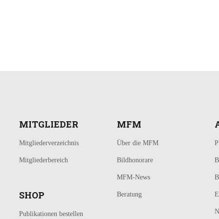
MITGLIEDER
MFM
Mitgliederverzeichnis
Über die MFM
P
Mitgliederbereich
Bildhonorare
B
MFM-News
B
SHOP
Beratung
E
N
Publikationen bestellen