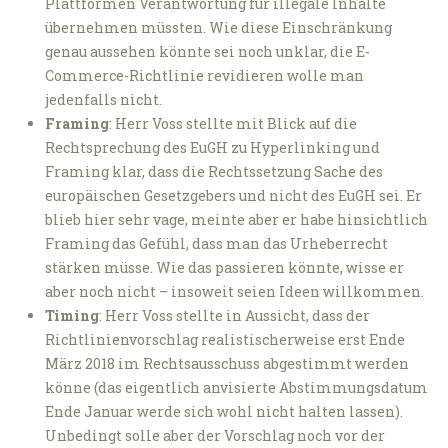
Plattformen Verantwortung für illegale Inhalte
übernehmen müssten. Wie diese Einschränkung
genau aussehen könnte sei noch unklar, die E-
Commerce-Richtlinie revidieren wolle man
jedenfalls nicht.
Framing
: Herr Voss stellte mit Blick auf die
Rechtsprechung des EuGH zu Hyperlinking und
Framing klar, dass die Rechtssetzung Sache des
europäischen Gesetzgebers und nicht des EuGH sei. Er
blieb hier sehr vage, meinte aber er habe hinsichtlich
Framing das Gefühl, dass man das Urheberrecht
stärken müsse. Wie das passieren könnte, wisse er
aber noch nicht – insoweit seien Ideen willkommen.
Timing
: Herr Voss stellte in Aussicht, dass der
Richtlinienvorschlag realistischerweise erst Ende
März 2018 im Rechtsausschuss abgestimmt werden
könne (das eigentlich anvisierte Abstimmungsdatum
Ende Januar werde sich wohl nicht halten lassen).
Unbedingt solle aber der Vorschlag noch vor der