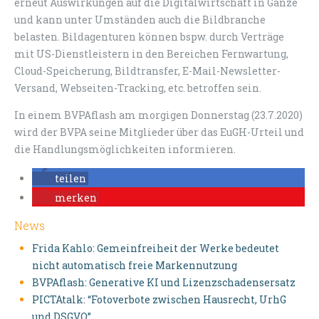
erneut Auswirkungen auf die Digitalwirtschaft in Gänze
und kann unter Umständen auch die Bildbranche
belasten. Bildagenturen können bspw. durch Verträge
mit US-Dienstleistern in den Bereichen Fernwartung,
Cloud-Speicherung, Bildtransfer, E-Mail-Newsletter-
Versand, Webseiten-Tracking, etc. betroffen sein.
In einem BVPAflash am morgigen Donnerstag (23.7.2020)
wird der BVPA seine Mitglieder über das EuGH-Urteil und
die Handlungsmöglichkeiten informieren.
teilen
merken
News
Frida Kahlo: Gemeinfreiheit der Werke bedeutet
nicht automatisch freie Markennutzung
BVPAflash: Generative KI und Lizenzschadensersatz
PICTAtalk: “Fotoverbote zwischen Hausrecht, UrhG
und DSGVO”