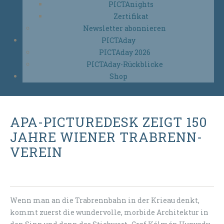
PICTAnights
Zertifikat
Newsletter abonnieren
PICTAday
PICTAday 2026
PICTAday-Rückblicke
Shop
APA-PICTUREDESK ZEIGT 150
JAHRE WIENER TRABRENN-
VEREIN
Wenn man an die Trabrennbahn in der Krieau denkt,
kommt zuerst die wundervolle, morbide Architektur in