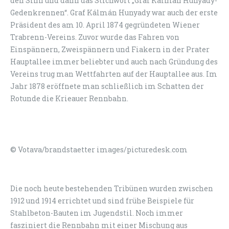
den Sinn und dann das Stichwort „Graf Kálmán Hunyady-
Gedenkrennen“. Graf Kálmán Hunyady war auch der erste
Präsident des am 10. April 1874 gegründeten Wiener
Trabrenn-Vereins. Zuvor wurde das Fahren von
Einspännern, Zweispännern und Fiakern in der Prater
Hauptallee immer beliebter und auch nach Gründung des
Vereins trug man Wettfahrten auf der Hauptallee aus. Im
Jahr 1878 eröffnete man schließlich im Schatten der
Rotunde die Krieauer Rennbahn.
© Votava/brandstaetter images/picturedesk.com
Die noch heute bestehenden Tribünen wurden zwischen
1912 und 1914 errichtet und sind frühe Beispiele für
Stahlbeton-Bauten im Jugendstil. Noch immer
fasziniert die Rennbahn mit einer Mischung aus