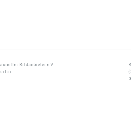
ioneller Bildanbieter e.V.
B
Berlin
(
0