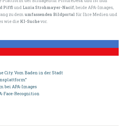
e Plattform der Bildagentur PictureDesk und ist nun
d Piffl
und
Luzia Strohmayer-Nacif
, beide APA-Images,
ang zu dem
umfassenden Bildportal
für Ihre Medien und
s wie die
KI-Suche
vor.
e City. Vom Baden in der Stadt
onsplattform”
aum bei APA-Images
PA-Face-Recognition