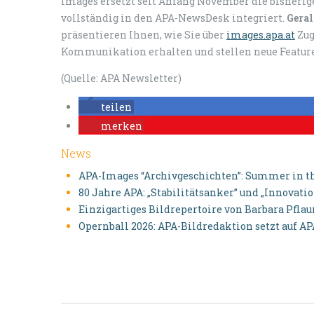
Images ersetzt seit Anfang November die bisherig
vollständig in den APA-NewsDesk integriert.
Geral
präsentieren Ihnen, wie Sie über
images.apa.at
Zug
Kommunikation erhalten und stellen neue Feature
(Quelle: APA Newsletter)
teilen
merken
News
APA-Images “Archivgeschichten”: Summer in th
80 Jahre APA: „Stabilitätsanker” und „Innovati
Einzigartiges Bildrepertoire von Barbara Pfl
Opernball 2026: APA-Bildredaktion setzt auf A