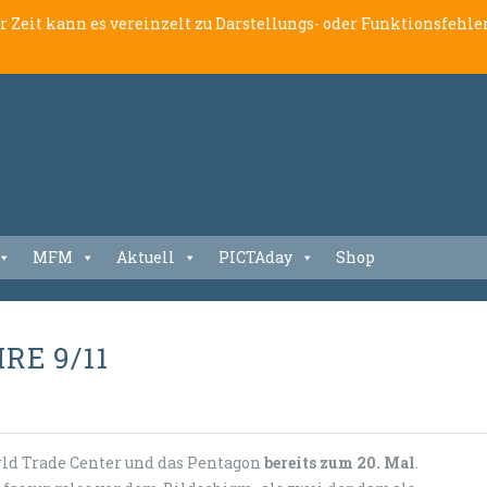
er Zeit kann es vereinzelt zu Darstellungs- oder Funktionsfeh
MFM
Aktuell
PICTAday
Shop
RE 9/11
rld Trade Center und das Pentagon
bereits zum 20. Mal
.