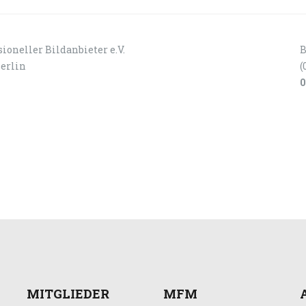
ioneller Bildanbieter e.V.
B
Berlin
(
0
MITGLIEDER
MFM