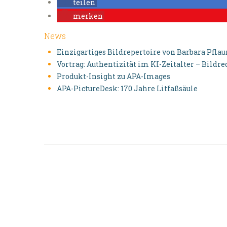
teilen
merken
News
Einzigartiges Bildrepertoire von Barbara Pfl
Vortrag: Authentizität im KI-Zeitalter – Bild
Produkt-Insight zu APA-Images
APA-PictureDesk: 170 Jahre Litfaßsäule