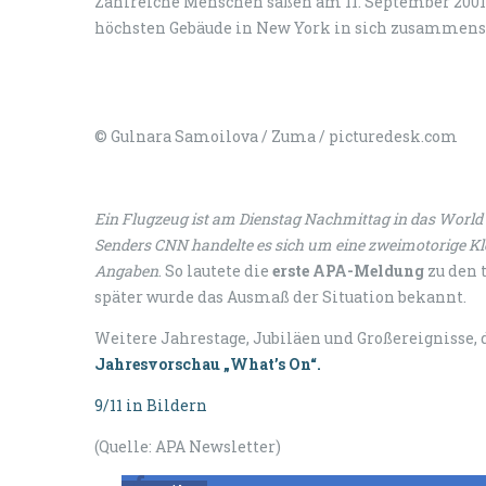
Zahlreiche Menschen saßen am 11. September 2001 
höchsten Gebäude in New York in sich zusammens
© Gulnara Samoilova / Zuma / picturedesk.com
Ein Flugzeug ist am Dienstag Nachmittag in das World 
Senders CNN handelte es sich um eine zweimotorige Kl
Angaben
. So lautete die
erste APA-Meldung
zu den 
später wurde das Ausmaß der Situation bekannt.
Weitere Jahrestage, Jubiläen und Großereignisse, d
Jahresvorschau „What’s On“.
9/11 in Bildern
(Quelle: APA Newsletter)