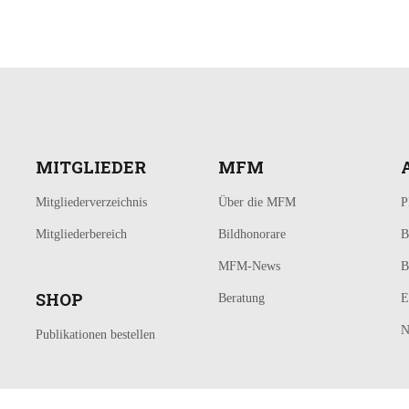
MITGLIEDER
MFM
Mitgliederverzeichnis
Über die MFM
P
Mitgliederbereich
Bildhonorare
B
MFM-News
B
SHOP
Beratung
E
N
Publikationen bestellen