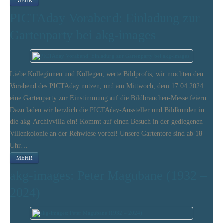
MEHR
PICTAday Vorabend: Einladung zur
Gartenparty bei akg-images
Liebe Kolleginnen und Kollegen, werte Bildprofis, wir möchten den
Vorabend des PICTAday nutzen, und am Mittwoch, dem 17.04.2024
eine Gartenparty zur Einstimmung auf die Bildbranchen-Messe feiern.
Dazu laden wir herzlich die PICTAday-Aussteller und Bildkunden in
die akg-Archivvilla ein! Kommt auf einen Besuch in der gediegenen
Villenkolonie an der Rehwiese vorbei! Unsere Gartentore sind ab 18
Uhr…
MEHR
akg-images: Peter Magubane (1932 –
2024)