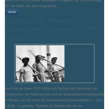
Biasi (1923-2013), einem vielseitigen Fotografen, der von Enzo Biagi
als "der Mann, der alles fotografieren…
MEHR
akg-images: 30. Dezember 2022 –
Gründung der Sowjetunion vor 100
Jahren
Am Ende des Jahres 1922 treffen sich Vertreter der Russischen, der
Ukrainischen, der Weißrussischen und der Kaukasischen Sowjetrepublik
in Moskau, um die Union der Sozialistischen Sowjetrepubliken, – kurz
UdSSR - zu gründen. Nachdem die Bolschewiki mit der