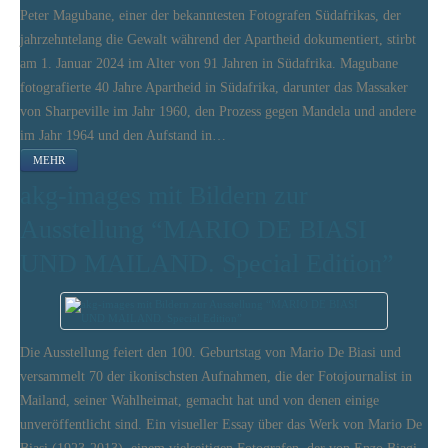
Peter Magubane, einer der bekanntesten Fotografen Südafrikas, der
jahrzehntelang die Gewalt während der Apartheid dokumentiert, stirbt
am 1. Januar 2024 im Alter von 91 Jahren in Südafrika. Magubane
fotografierte 40 Jahre Apartheid in Südafrika, darunter das Massaker
von Sharpeville im Jahr 1960, den Prozess gegen Mandela und andere
im Jahr 1964 und den Aufstand in…
MEHR
akg-images mit Bildern zur
Ausstellung “MARIO DE BIASI
UND MAILAND. Special Edition”
Die Ausstellung feiert den 100. Geburtstag von Mario De Biasi und
versammelt 70 der ikonischsten Aufnahmen, die der Fotojournalist in
Mailand, seiner Wahlheimat, gemacht hat und von denen einige
unveröffentlicht sind. Ein visueller Essay über das Werk von Mario De