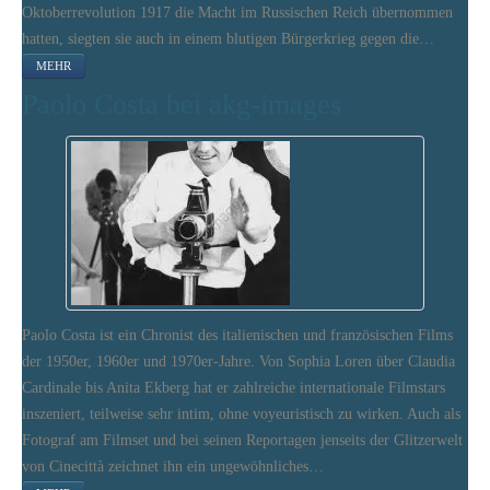
Oktoberrevolution 1917 die Macht im Russischen Reich übernommen
hatten, siegten sie auch in einem blutigen Bürgerkrieg gegen die…
MEHR
Paolo Costa bei akg-images
Paolo Costa ist ein Chronist des italienischen und französischen Films
der 1950er, 1960er und 1970er-Jahre. Von Sophia Loren über Claudia
Cardinale bis Anita Ekberg hat er zahlreiche internationale Filmstars
inszeniert, teilweise sehr intim, ohne voyeuristisch zu wirken. Auch als
Fotograf am Filmset und bei seinen Reportagen jenseits der Glitzerwelt
von Cinecittà zeichnet ihn ein ungewöhnliches…