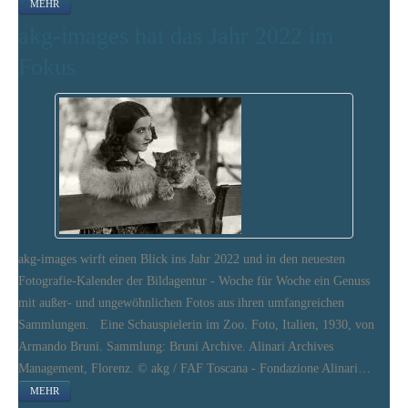
MEHR
akg-images hat das Jahr 2022 im
Fokus
akg-images wirft einen Blick ins Jahr 2022 und in den neuesten
Fotografie-Kalender der Bildagentur - Woche für Woche ein Genuss
mit außer- und ungewöhnlichen Fotos aus ihren umfangreichen
Sammlungen. Eine Schauspielerin im Zoo. Foto, Italien, 1930, von
Armando Bruni. Sammlung: Bruni Archive. Alinari Archives
Management, Florenz. © akg / FAF Toscana - Fondazione Alinari…
MEHR