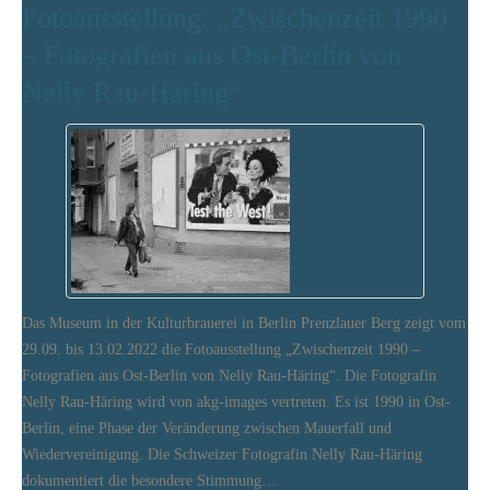
Fotoausstellung: „Zwischenzeit 1990
– Fotografien aus Ost-Berlin von
Nelly Rau-Häring“
Das Museum in der Kulturbrauerei in Berlin Prenzlauer Berg zeigt vom
29.09. bis 13.02.2022 die Fotoausstellung „Zwischenzeit 1990 –
Fotografien aus Ost-Berlin von Nelly Rau-Häring“. Die Fotografin
Nelly Rau-Häring wird von akg-images vertreten. Es ist 1990 in Ost-
Berlin, eine Phase der Veränderung zwischen Mauerfall und
Wiedervereinigung. Die Schweizer Fotografin Nelly Rau-Häring
dokumentiert die besondere Stimmung…