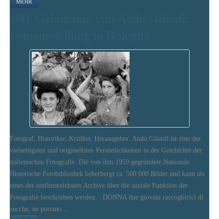
MEHR
100. Geburtstag von Ando Gilardi:
Fotoausstellung in Bologna
Fotograf, Historiker, Kritiker, Herausgeber: Ando Gilardi ist eine der
vielseitigsten und originellsten Persönlichkeiten in der Geschichte der
italienischen Fotografie. Die von ihm 1959 gegründete Nationale
Historische Fotobibliothek beherbergt ca. 500.000 Bilder und kann als
eines der einflussreichsten Archive über die soziale Funktion der
Fotografie beschrieben werden. DONNA due giovani raccoglitrici di
zucche, ne portano…