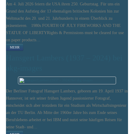
Am 4. Juli 2026 feiern die USA ihren 250. Geburtstag. Für uns ein
Grund den Aufstieg der 13 ehemaligen britischen Kolonien hin zur
Weltmacht des 20. und 21. Jahrhunderts in einem Überblick zu
präsentieren. 1980s FOURTH OF JULY FIREWORKS AND THE
STATUE OF LIBERTYRights & Permissions must be cleared for use
on paper products…
MEHR
Hansgert Lambers (1937 – 2024) bei
akg-images
Der Berliner Fotograf Hansgert Lambers, geboren am 19. April 1937 in
Hannover, ist seit seiner frühen Jugend passionierter Fotograf,
entscheidet sich aber trotzdem für ein Studium als Wirtschaftsingenieur
an der TU Berlin. Ab Mitte der 1960er Jahre bis zum Ende seines
Berufslebens arbeitet er bei IBM und nutzt seine häufigen Reisen für
seine Stadt- und…