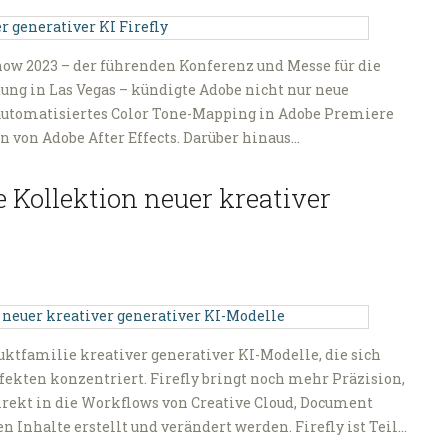
ow 2023 – der führenden Konferenz und Messe für die
ng in Las Vegas – kündigte Adobe nicht nur neue
 automatisiertes Color Tone-Mapping in Adobe Premiere
en von Adobe After Effects. Darüber hinaus…
e Kollektion neuer kreativer
duktfamilie kreativer generativer KI-Modelle, die sich
ffekten konzentriert. Firefly bringt noch mehr Präzision,
irekt in die Workflows von Creative Cloud, Document
n Inhalte erstellt und verändert werden. Firefly ist Teil…