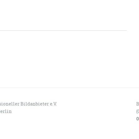
ioneller Bildanbieter e.V.
B
Berlin
(
0