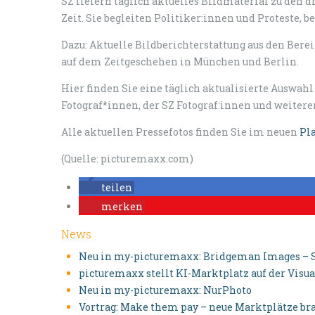
SZ liefern täglich aktuelles Bildmaterial zu den
Zeit. Sie begleiten Politiker:innen und Proteste,
Dazu: Aktuelle Bildberichterstattung aus den Berei
auf dem Zeitgeschehen in München und Berlin.
Hier finden Sie eine täglich aktualisierte Auswah
Fotograf*innen, der SZ Fotograf:innen und weiter
Alle aktuellen Pressefotos finden Sie im neuen
Pl
(Quelle: picturemaxx.com)
teilen
merken
News
Neu in my-picturemaxx: Bridgeman Images – S
picturemaxx stellt KI-Marktplatz auf der Visua
Neu in my-picturemaxx: NurPhoto
Vortrag: Make them pay – neue Marktplätze br