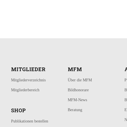
MITGLIEDER
MFM
Mitgliederverzeichnis
Über die MFM
P
Mitgliederbereich
Bildhonorare
B
MFM-News
B
SHOP
Beratung
E
N
Publikationen bestellen