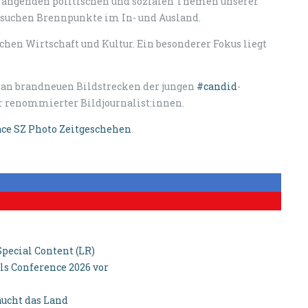
 drängenden politischen und sozialen Themen unserer
 besuchen Brennpunkte im In- und Ausland.
chen Wirtschaft und Kultur. Ein besonderer Fokus liegt
l an brandneuen Bildstrecken der jungen
#candid
-
er renommierter Bildjournalist:innen.
ace SZ Photo Zeitgeschehen
.
pecial Content (LR)
ls Conference 2026 vor
aucht das Land