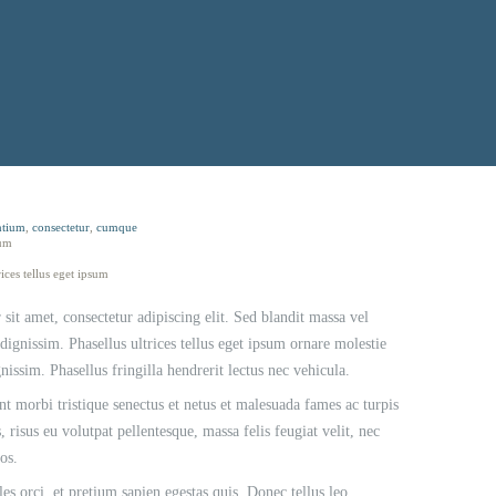
ntium
,
consectetur
,
cumque
um
rices tellus eget ipsum
it amet, consectetur adipiscing elit. Sed blandit massa vel
 dignissim. Phasellus ultrices tellus eget ipsum ornare molestie
nissim. Phasellus fringilla hendrerit lectus nec vehicula.
nt morbi tristique senectus et netus et malesuada fames ac turpis
, risus eu volutpat pellentesque, massa felis feugiat velit, nec
ros.
les orci, et pretium sapien egestas quis. Donec tellus leo,