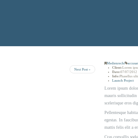
Medienrecht
accusa
Client:
Lorem ips
Next Post »
Date:
07/07/2012
Info:
Phasellus ult
Launch Project
Lorem ipsum dolor s
mauris sollicitudin
scelerisque eros dig
Pellentesque habita
egestas. In faucibus
mattis felis elit a e
Cras convallis soda