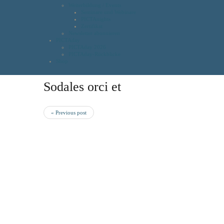
Weiterbildung / Events
Seminare und Webinare
PICTAnights
Zertifikat
Newsletter abonnieren
PICTAday
PICTAday 2026
PICTAday-Rückblicke
Shop
Sodales orci et
« Previous post