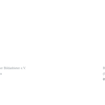
er Bildanbieter e.V.
B
in
(
0