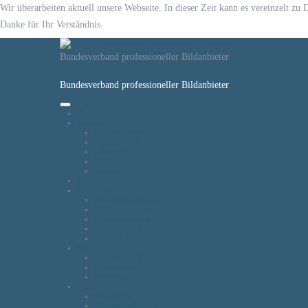
Wir überarbeiten aktuell unsere Webseite. In dieser Zeit kann es vereinzelt z
Danke für Ihr Verständnis.
Bundesverband professioneller Bildanbieter
Bundesverband professioneller Bildanbieter
Home
Verband
Über den BVPA
Mitgliedschaft
Leistungen
BVPAexperts
Jobbörse
Mitglieder
Initiativen
Positionen des BVPA
BVPA-Initiativen
Deutscher Fotorat
VG Bild-Kunst
Netzwerk Fotoarchive
MFM
Über die MFM
Bildhonorare
MFM-News
Aktuell
BVPA-News
Bildermarkt Aktuell