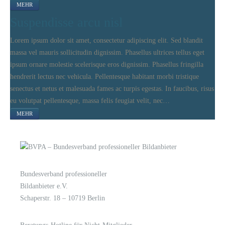
MEHR
Suspendisse arcu nisl
Lorem ipsum dolor sit amet, consectetur adipiscing elit. Sed blandit
massa vel mauris sollicitudin dignissim. Phasellus ultrices tellus eget
ipsum ornare molestie scelerisque eros dignissim. Phasellus fringilla
hendrerit lectus nec vehicula. Pellentesque habitant morbi tristique
senectus et netus et malesuada fames ac turpis egestas. In faucibus, risus
eu volutpat pellentesque, massa felis feugiat velit, nec…
MEHR
Bundesverband professioneller
LOGIN
KONTAKT
Bildanbieter e.V.
Schaperstr. 18 – 10719 Berlin