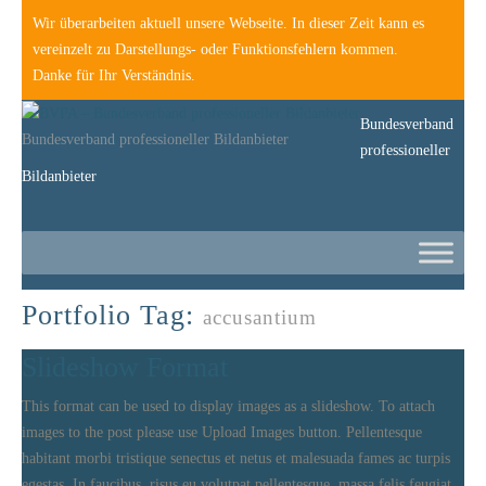
Wir überarbeiten aktuell unsere Webseite. In dieser Zeit kann es
vereinzelt zu Darstellungs- oder Funktionsfehlern kommen.
Danke für Ihr Verständnis.
Bundesverband
Bundesverband professioneller Bildanbieter
professioneller
Bildanbieter
Portfolio Tag:
accusantium
Slideshow Format
This format can be used to display images as a slideshow. To attach
images to the post please use Upload Images button. Pellentesque
habitant morbi tristique senectus et netus et malesuada fames ac turpis
egestas. In faucibus, risus eu volutpat pellentesque, massa felis feugiat