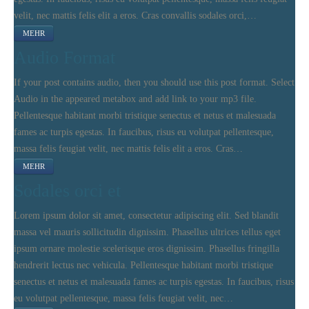
velit, nec mattis felis elit a eros. Cras convallis sodales orci,…
MEHR
Audio Format
If your post contains audio, then you should use this post format. Select
Audio in the appeared metabox and add link to your mp3 file.
Pellentesque habitant morbi tristique senectus et netus et malesuada
fames ac turpis egestas. In faucibus, risus eu volutpat pellentesque,
massa felis feugiat velit, nec mattis felis elit a eros. Cras…
MEHR
Sodales orci et
Lorem ipsum dolor sit amet, consectetur adipiscing elit. Sed blandit
massa vel mauris sollicitudin dignissim. Phasellus ultrices tellus eget
ipsum ornare molestie scelerisque eros dignissim. Phasellus fringilla
hendrerit lectus nec vehicula. Pellentesque habitant morbi tristique
senectus et netus et malesuada fames ac turpis egestas. In faucibus, risus
eu volutpat pellentesque, massa felis feugiat velit, nec…