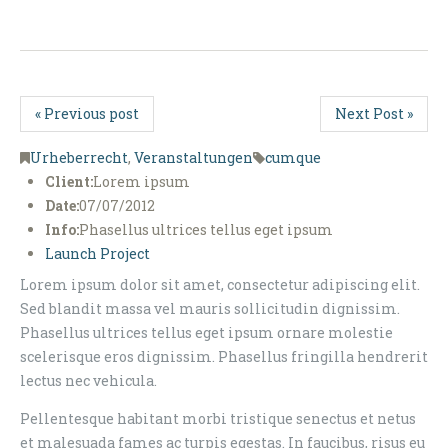
« Previous post
Next Post »
Urheberrecht
,
Veranstaltungen
cumque
Client:
Lorem ipsum
Date:
07/07/2012
Info:
Phasellus ultrices tellus eget ipsum
Launch Project
Lorem ipsum dolor sit amet, consectetur adipiscing elit.
Sed blandit massa vel mauris sollicitudin dignissim.
Phasellus ultrices tellus eget ipsum ornare molestie
scelerisque eros dignissim. Phasellus fringilla hendrerit
lectus nec vehicula.
Pellentesque habitant morbi tristique senectus et netus
et malesuada fames ac turpis egestas. In faucibus, risus eu