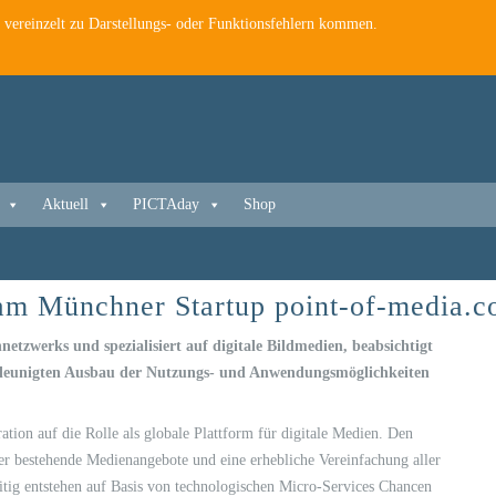
es vereinzelt zu Darstellungs- oder Funktionsfehlern kommen.
Aktuell
PICTAday
Shop
h am Münchner Startup point-of-media
tzwerks und spezialisiert auf digitale Bildmedien, beabsichtigt
schleunigten Ausbau der Nutzungs- und Anwendungsmöglichkeiten
ation auf die Rolle als globale Plattform für digitale Medien. Den
er bestehende Medienangebote und eine erhebliche Vereinfachung aller
tig entstehen auf Basis von technologischen Micro-Services Chancen