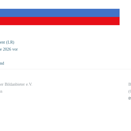
ent (LR)
ce 2026 vor
and
er Bildanbieter e.V.
B
in
(
0