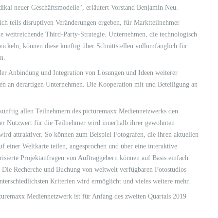
dikal neuer Geschäftsmodelle“, erläutert Vorstand Benjamin Neu.
ich teils disruptiven Veränderungen ergeben, für Marktteilnehmer
e weitreichende Third-Party-Strategie. Unternehmen, die technologisch
ckeln, können diese künftig über Schnittstellen vollumfänglich für
n.
 der Anbindung und Integration von Lösungen und Ideen weiterer
gen an derartigen Unternehmen. Die Kooperation mit und Beteiligung an
.
künftig allen Teilnehmern des picturemaxx Mediennetzwerks den
Der Nutzwert für die Teilnehmer wird innerhalb ihrer gewohnten
d attraktiver. So können zum Beispiel Fotografen, die ihren aktuellen
 einer Weltkarte teilen, angesprochen und über eine interaktive
risierte Projektanfragen von Auftraggebern können auf Basis einfach
. Die Recherche und Buchung von weltweit verfügbaren Fotostudios
nterschiedlichsten Kriterien wird ermöglicht und vieles weitere mehr.
cturemaxx Mediennetzwerk ist für Anfang des zweiten Quartals 2019