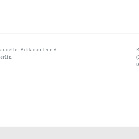
ioneller Bildanbieter e.V.
B
Berlin
(
0