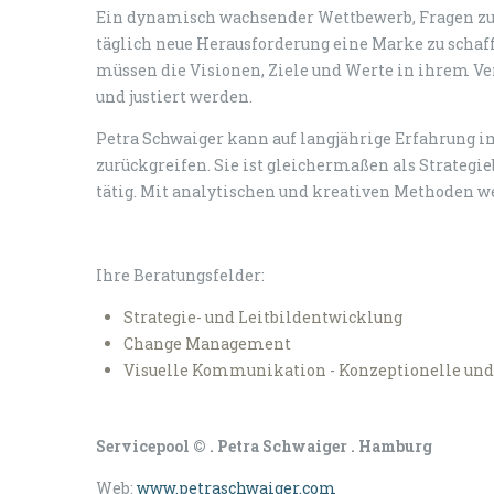
Ein dynamisch wachsender Wettbewerb, Fragen zur
täglich neue Herausforderung eine Marke zu schaff
müssen die Visionen, Ziele und Werte in ihrem V
und justiert werden.
Petra Schwaiger kann auf langjährige Erfahrung
zurückgreifen. Sie ist gleichermaßen als Strategi
tätig. Mit analytischen und kreativen Methoden w
Ihre Beratungsfelder:
Strategie- und Leitbildentwicklung
Change Management
Visuelle Kommunikation - Konzeptionelle und
Servicepool © . Petra Schwaiger . Hamburg
Web:
www.petraschwaiger.com