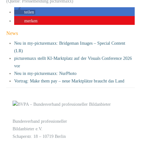
(Quelle: Pressemeldung picturemaxx)
teilen
merken
News
Neu in my-picturemaxx: Bridgeman Images – Special Content
(LR)
picturemaxx stellt KI-Marktplatz auf der Visuals Conference 2026
vor
Neu in my-picturemaxx: NurPhoto
Vortrag: Make them pay – neue Marktplätze braucht das Land
Bundesverband professioneller
LOGIN
KONTAKT
Bildanbieter e.V.
Schaperstr. 18 – 10719 Berlin