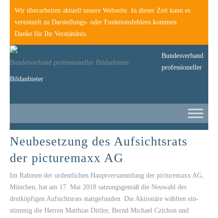
Wir überarbeiten aktuell unsere Webseite. In dieser Zeit kann es
vereinzelt zu Darstellungs- oder Funktionsfehlern kommen.
Danke für Ihr Verständnis.
Bundesverband
Bundesverband professioneller Bildanbieter
professioneller
Bildanbieter
Neubesetzung des Aufsichtsrats
der picturemaxx AG
Im Rahmen der ordentlichen Hauptversammlung der picturemaxx AG,
München, hat am 17. Mai 2018 satzungsgemäß die Neuwahl des
dreiköpfigen Aufsichtsrats stattgefunden. Die Aktionäre wählten ein­
stimmig die Herren Matthias Dittler, Bernd Michael Czichon und