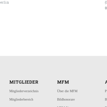
Berlin
(
0
MITGLIEDER
MFM
Mitgliederverzeichnis
Über die MFM
P
Mitgliederbereich
Bildhonorare
B