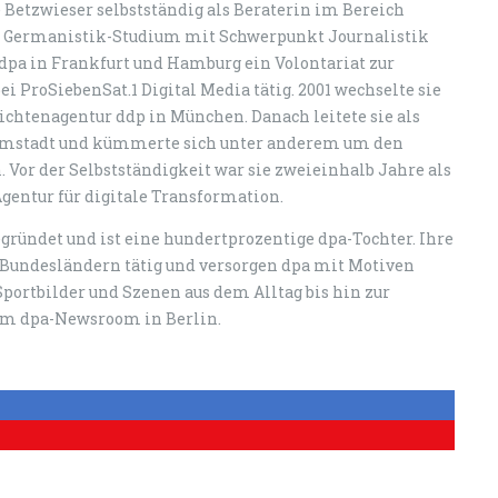
e Betzwieser selbstständig als Beraterin im Bereich
em Germanistik-Studium mit Schwerpunkt Journalistik
r dpa in Frankfurt und Hamburg ein Volontariat zur
i ProSiebenSat.1 Digital Media tätig. 2001 wechselte sie
ichtenagentur ddp in München. Danach leitete sie als
Darmstadt und kümmerte sich unter anderem um den
. Vor der Selbstständigkeit war sie zweieinhalb Jahre als
 Agentur für digitale Transformation.
gründet und ist eine hundertprozentige dpa-Tochter. Ihre
n Bundesländern tätig und versorgen dpa mit Motiven
Sportbilder und Szenen aus dem Alltag bis hin zur
z im dpa-Newsroom in Berlin.