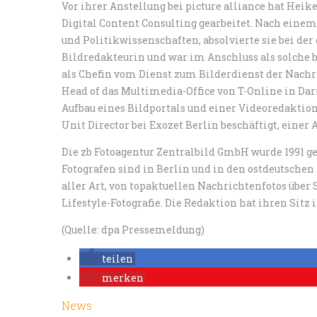
Vor ihrer Anstellung bei picture alliance hat Heik
Digital Content Consulting gearbeitet. Nach ein
und Politikwissenschaften, absolvierte sie bei de
Bildredakteurin und war im Anschluss als solche be
als Chefin vom Dienst zum Bilderdienst der Nachr
Head of das Multimedia-Office von T-Online in 
Aufbau eines Bildportals und einer Videoredaktion
Unit Director bei Exozet Berlin beschäftigt, einer
Die zb Fotoagentur Zentralbild GmbH wurde 1991 ge
Fotografen sind in Berlin und in den ostdeutsche
aller Art, von topaktuellen Nachrichtenfotos über 
Lifestyle-Fotografie. Die Redaktion hat ihren Sit
(Quelle: dpa Pressemeldung)
teilen
merken
News