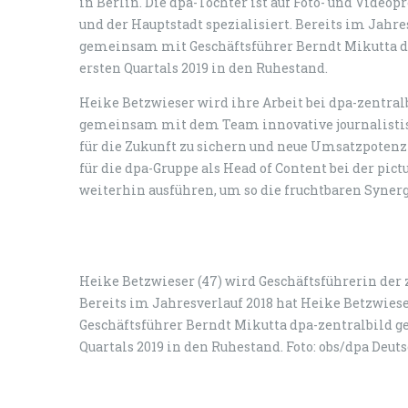
in Berlin. Die dpa-Tochter ist auf Foto- und Vide
und der Hauptstadt spezialisiert. Bereits im Jahre
gemeinsam mit Geschäftsführer Berndt Mikutta dp
ersten Quartals 2019 in den Ruhestand.
Heike Betzwieser wird ihre Arbeit bei dpa-zentral
gemeinsam mit dem Team innovative journalistisc
für die Zukunft zu sichern und neue Umsatzpotenzi
für die dpa-Gruppe als Head of Content bei der pict
weiterhin ausführen, um so die fruchtbaren Syner
Heike Betzwieser (47) wird Geschäftsführerin der 
Bereits im Jahresverlauf 2018 hat Heike Betzwie
Geschäftsführer Berndt Mikutta dpa-zentralbild ge
Quartals 2019 in den Ruhestand. Foto: obs/dpa De