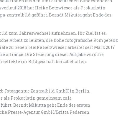
oproduktionen aus den fünf ostdeutschen Bundesländern
sverlauf 2018 hat Heike Betzwieser als Prokuristin
a-zentralbild geführt. Berndt Mikutta geht Ende des
bild zum Jahreswechsel aufnehmen. Ihr Ziel ist es,
he Arbeit zu leisten, die hohe fotografische Kompetenz
ale zu heben. Heike Betzwieser arbeitet seit März 2017
ure alliance. Die Steuerung dieser Aufgabe wird sie
gieeffekte im Bildgeschäft beizubehalten.
zb Fotoagentur Zentralbild GmbH in Berlin.
ser als Prokuristin gemeinsam mit
führt. Berndt Mikutta geht Ende des ersten
utsche Presse-Agentur GmbH/Britta Pedersen