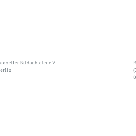
ioneller Bildanbieter e.V.
B
Berlin
(
0