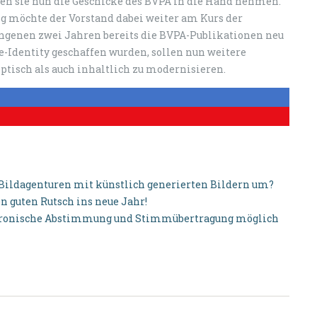
en sie nun die Geschicke des BVPA in die Hand nehmen.
 möchte der Vorstand dabei weiter am Kurs der
ngenen zwei Jahren bereits die BVPA-Publikationen neu
e-Identity geschaffen wurden, sollen nun weitere
ptisch als auch inhaltlich zu modernisieren.
Bildagenturen mit künstlich generierten Bildern um?
 guten Rutsch ins neue Jahr!
ktronische Abstimmung und Stimmübertragung möglich