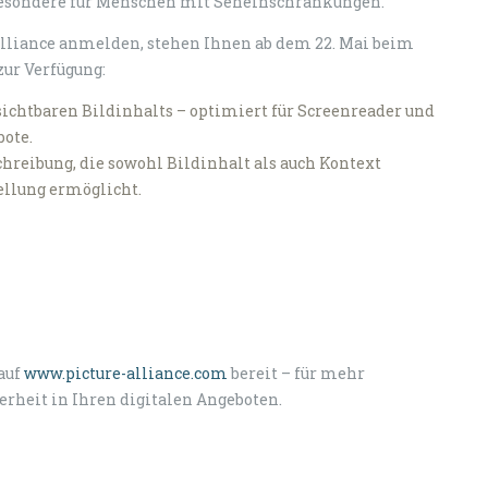
nsbesondere für Menschen mit Seheinschränkungen.
 Alliance anmelden, stehen Ihnen ab dem 22. Mai beim
ur Verfügung:
 sichtbaren Bildinhalts – optimiert für Screenreader und
bote.
hreibung, die sowohl Bildinhalt als auch Kontext
ellung ermöglicht.
auf
www.picture-alliance.com
bereit – für mehr
erheit in Ihren digitalen Angeboten.