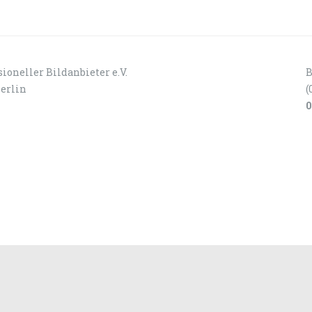
ioneller Bildanbieter e.V.
B
Berlin
(
0