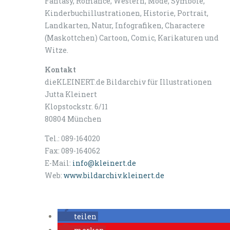
Fantasy, Romance, Western, Mode, Symbole,
Kinderbuchillustrationen, Historie, Portrait,
Landkarten, Natur, Infografiken, Charactere
(Maskottchen) Cartoon, Comic, Karikaturen und
Witze.
Kontakt
dieKLEINERT.de Bildarchiv für Illustrationen
Jutta Kleinert
Klopstockstr. 6/11
80804 München
Tel.: 089-164020
Fax: 089-164062
E-Mail:
info@kleinert.de
Web:
www.bildarchiv.kleinert.de
teilen