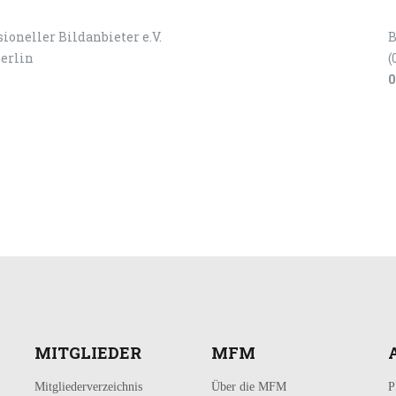
ioneller Bildanbieter e.V.
B
Berlin
(
0
MITGLIEDER
MFM
Mitgliederverzeichnis
Über die MFM
P