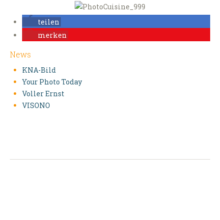
teilen
merken
News
KNA-Bild
Your Photo Today
Voller Ernst
VISONO