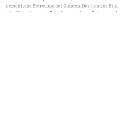
persönliche Betreuung der Kunden. Das richtige Bild
oder Video kann ein Projekte positiv verändern, und
Depositphotos hilft dabei, es zu finden. Greifen Sie auf
hochwertige visuelle Inhalte zu und genießen Sie
flexible Preise für alle Arten von Bildern.
(Quelle: picturemaxx.com)
teilen
merken
News
Neu in my-picturemaxx: Bridgeman Images – Special
Content (LR)
picturemaxx stellt KI-Marktplatz auf der Visuals
Conference 2026 vor
Neu in my-picturemaxx: NurPhoto