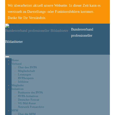
Wir überarbeiten aktuell unsere Webseite. In dieser Zeit kann es
vereinzelt zu Darstellungs- oder Funktionsfehlern kommen.
Danke für Ihr Verständnis.
Bundesverband
Bundesverband professioneller Bildanbieter
professioneller
Bildanbieter
Home
Verband
Über den BVPA
Mitgliedschaft
Leistungen
BVPAexperts
Jobbörse
Mitglieder
Initiativen
Positionen des BVPA
BVPA-Initiativen
Deutscher Fotorat
VG Bild-Kunst
Netzwerk Fotoarchive
MFM
Über die MFM