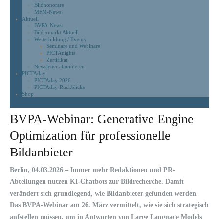
Bildhonorare
MFM-News
Aktuell
BVPA-News
Bildermarkt Aktuell
Weiterbildung / Events
Seminare und Webinare
PICTAnights
Zertifikat
Newsletter abonnieren
PICTAday
PICTAday 2026
PICTAday-Rückblicke
Shop
BVPA-Webinar: Generative Engine
Optimization für professionelle
Bildanbieter
Berlin, 04.03.2026 – Immer mehr Redaktionen und PR-
Abteilungen nutzen KI-Chatbots zur Bildrecherche. Damit
verändert sich grundlegend, wie Bildanbieter gefunden werden.
Das BVPA-Webinar am 26. März vermittelt, wie sie sich strategisch
aufstellen müssen, um in Antworten von Large Language Models