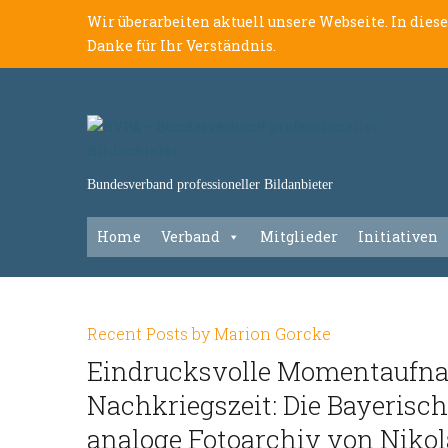
Wir überarbeiten aktuell unsere Webseite. In dies
Danke für Ihr Verständnis.
Bundesverband professioneller Bildanbieter
Home
Verband
Mitglieder
Initiativen
Recent Posts by Marion Gorcke
Eindrucksvolle Momentaufna
Nachkriegszeit: Die Bayerisch
analoge Fotoarchiv von Niko