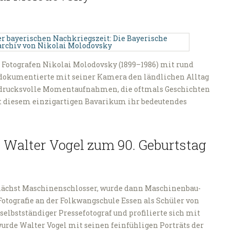
s Fotografen Nikolai Molodovsky (1899–1986) mit rund
dokumentierte mit seiner Kamera den ländlichen Alltag
indrucksvolle Momentaufnahmen, die oftmals Geschichten
it diesem einzigartigen Bavarikum ihr bedeutendes
t Walter Vogel zum 90. Geburtstag
zunächst Maschinenschlosser, wurde dann Maschinenbau-
 Fotografie an der Folkwangschule Essen als Schüler von
s selbstständiger Pressefotograf und profilierte sich mit
de Walter Vogel mit seinen feinfühligen Porträts der