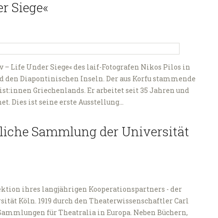
er Siege«
v – Life Under Siege« des laif-Fotografen Nikos Pilos in
nd den Diapontinischen Inseln. Der aus Korfu stammende
ist:innen Griechenlands. Er arbeitet seit 35 Jahren und
t. Dies ist seine erste Ausstellung…
tliche Sammlung der Universität
ektion ihres langjährigen Kooperationspartners - der
tät Köln. 1919 durch den Theaterwissenschaftler Carl
n Sammlungen für Theatralia in Europa. Neben Büchern,