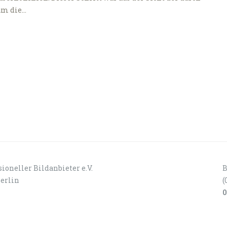
 um die…
ioneller Bildanbieter e.V.
B
Berlin
(
0