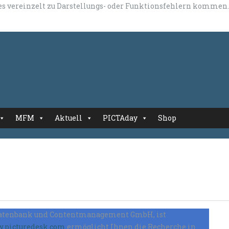
 es vereinzelt zu Darstellungs- oder Funktionsfehlern kommen.
MFM
Aktuell
PICTAday
Shop
 Datenbank und Contentmanagement GmbH, ist
.picturedesk.com
ermöglicht Ihnen die Recherche in