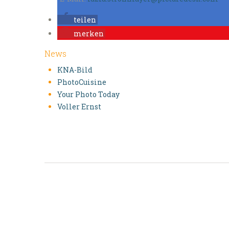
teilen
merken
News
KNA-Bild
PhotoCuisine
Your Photo Today
Voller Ernst