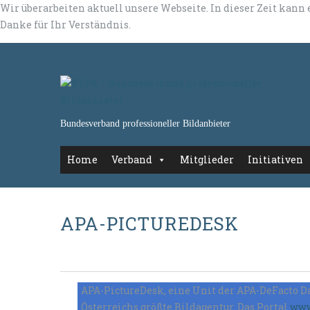
Wir überarbeiten aktuell unsere Webseite. In dieser Zeit kann
Danke für Ihr Verständnis.
Bundesverband professioneller Bildanbieter
Home
Verband
Mitglieder
Initiativen
APA-PICTUREDESK
APA-PictureDesk, eine Unit der APA-DeFacto
Österreichs größte Bildagentur. Das Portal
www