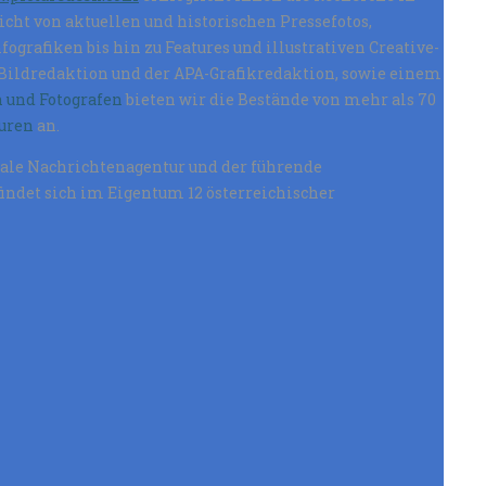
cht von aktuellen und historischen Pressefotos,
fografiken bis hin zu Features und illustrativen Creative-
-Bildredaktion und der APA-Grafikredaktion, sowie einem
 und Fotografen
bieten wir die Bestände von mehr als 70
uren
an.
onale Nachrichtenagentur und der führende
findet sich im Eigentum 12 österreichischer