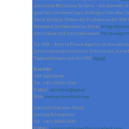
mehreren Millionen Bildern – die Auswahl rei
qualitativ hochwertigen Studioporträts über In
Stock-Bildern. Neben der Produktion der APA
Netzwerk professioneller freier
Fotografinnen
nationalen und internationalen
Partneragent
Die APA – Austria Presse Agentur ist die nati
Informationsdienstleister Österreichs. Sie be
Tageszeitungen und des ORF:
apa.at
.
Kontakt
APA-Salesdesk
Tel.: +43 1 36060-1234
E-Mail
:
salesdesk@apa.at
Web:
www.picturedesk.com
Luzia Strohmayer-Nacif
Leitung Bildagentur
Tel.: +43 1 36060-5910
E-Mail:
luzia.strohmayer@picturedesk.com