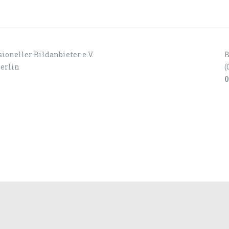
ioneller Bildanbieter e.V.
B
Berlin
(
0