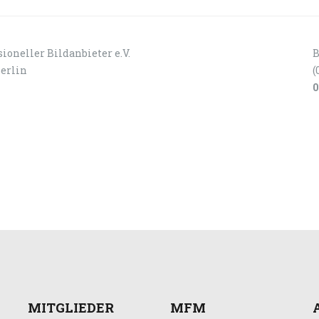
ioneller Bildanbieter e.V.
B
Berlin
(
0
MITGLIEDER
MFM