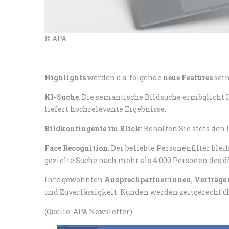
© APA
Highlights
werden u.a. folgende
neue Features
sein
KI-Suche
: Die semantische Bildsuche ermöglicht 
liefert hochrelevante Ergebnisse.
Bildkontingente im Blick
: Behalten Sie stets den
Face Recognition
: Der beliebte Personenfilter bl
gezielte Suche nach mehr als 4.000 Personen des ö
Ihre gewohnten
Ansprechpartner:innen
,
Verträge
und Zuverlässigkeit. Kunden werden zeitgerecht ü
(Quelle: APA Newsletter)