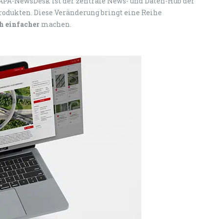
APA-NewsDesk ist der zentrale News- und Daten-Hub der
rodukten. Diese Veränderung bringt eine Reihe
h einfacher
machen.