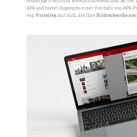
bisherige Plattform www.picturedesk.com ab. Der 
APA und bietet Zugang zu einer Vielzahl von APA-P
von
Vorteilen
mit sich, die Ihre
Bildrecherche noc