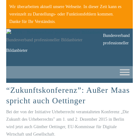
Wir überarbeiten aktuell unsere Webseite. In dieser Zeit kann es
vereinzelt zu Darstellungs- oder Funktionsfehlern kommen.
Danke für Ihr Verständnis.
Bundesverband
Bundesverband professioneller Bildanbieter
professioneller
Bildanbieter
“Zukunftskonferenz”: Außer Maas
spricht auch Oettinger
Bei der von der Initiative Urheberrecht veranstalteten Konferenz „Die
Zukunft des Urheberrechts” am 1. und 2. Dezember 2015 in Berlin
wird jetzt auch Günther Oettinger, EU-Kommissar für Digitale
Wirtschaft und Gesellschaft.