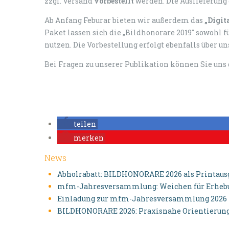
zzgl. Versand
vorbestellt
werden. Die Auslieferung 
Ab Anfang Feburar bieten wir außerdem das
„Digit
Paket lassen sich die „Bildhonorare 2019" sowohl 
nutzen. Die Vorbestellung erfolgt ebenfalls über
un
Bei Fragen zu unserer Publikation können Sie uns
teilen
merken
News
Abholrabatt: BILDHONORARE 2026 als Printausga
mfm-Jahresversammlung: Weichen für Erhebun
Einladung zur mfm-Jahresversammlung 2026
BILDHONORARE 2026: Praxisnahe Orientierung 