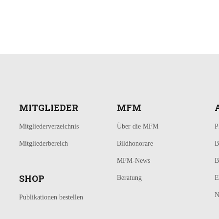
MITGLIEDER
MFM
Mitgliederverzeichnis
Über die MFM
P
Mitgliederbereich
Bildhonorare
B
MFM-News
B
SHOP
Beratung
E
N
Publikationen bestellen