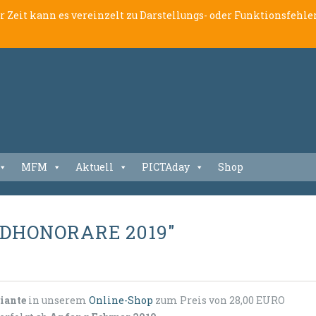
er Zeit kann es vereinzelt zu Darstellungs- oder Funktionsfeh
MFM
Aktuell
PICTAday
Shop
LDHONORARE 2019″
iante
in unserem
Online-Shop
zum Preis von 28,00 EURO