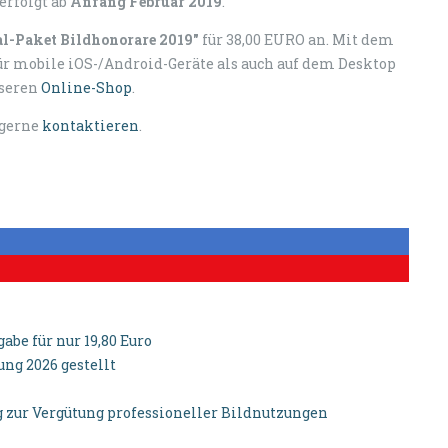
erfolgt ab
Anfang Februar 2019
.
al-Paket
Bildhonorare 2019"
für 38,00 EURO an. Mit dem
für mobile iOS-/Android-Geräte als auch auf dem Desktop
seren
Online-Shop
.
 gerne
kontaktieren
.
be für nur 19,80 Euro
g 2026 gestellt
zur Vergütung professioneller Bildnutzungen