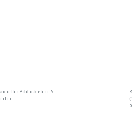
ioneller Bildanbieter e.V.
B
Berlin
(
0