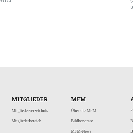
Berlin
(
0
MITGLIEDER
MFM
Mitgliederverzeichnis
Über die MFM
P
Mitgliederbereich
Bildhonorare
B
MFM-News
B