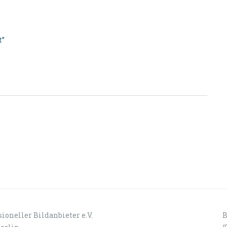
t”
ioneller Bildanbieter e.V.
B