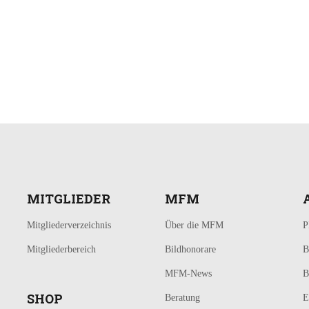
MITGLIEDER
MFM
Mitgliederverzeichnis
Über die MFM
P
Mitgliederbereich
Bildhonorare
B
MFM-News
B
SHOP
Beratung
E