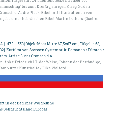
mation. Insgesamt 24 Themenblöcke mit über 500
enanschlag“ bis zum Dreißigjährigen Krieg. Zu den
ranach d. Ä., die Plock-Bibel mit Illustrationen von
sgabe einer hebräischen Bibel Martin Luthers. (Quelle:
on links: Friedrich III. der Weise, Johann der Beständige,
 Hamburger Kunsthalle / Elke Walford
ert in der Berliner Waldbühne
 ins Sehnsuchtsland Europas