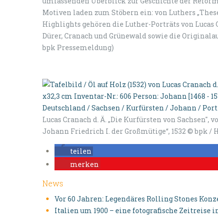
umfassenden Überblick zur Geschichte der Refor
Motiven laden zum Stöbern ein: von Luthers „Thes
Highlights gehören die Luther-Porträts von Lucas C
Dürer, Cranach und Grünewald sowie die Originalau
bpk Pressemeldung)
Lucas Cranach d. Ä. „Die Kurfürsten von Sachsen", v
Johann Friedrich I. der Großmütige“, 1532 © bpk /
teilen
merken
News
Vor 60 Jahren: Legendäres Rolling Stones Konz
Italien um 1900 – eine fotografische Zeitreise