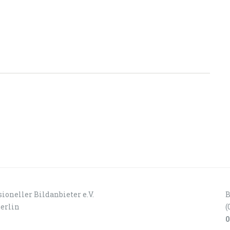
ioneller Bildanbieter e.V.
B
Berlin
(
0